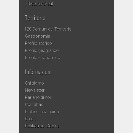
? Ristoranti/eat
Territorio
I 20 Comuni del Territorio
Gastronomia
Profilo storico
Profilo geografico
Profilo economico
Informazioni
Chi siamo
Newsletter
Parlano di noi…
Contattaci
Richiedi una guida
Crediti
Politica sui Cookie