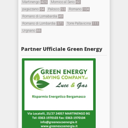
Martinengo
425
Mornico al Serio
62
pagazzano
64
Palosco
53
Romano
104
Romano di Lomabardia
49
Romano di Lombardia
371
Torre Pallavicina
111
Urgnano
88
Partner Ufficiale Green Energy