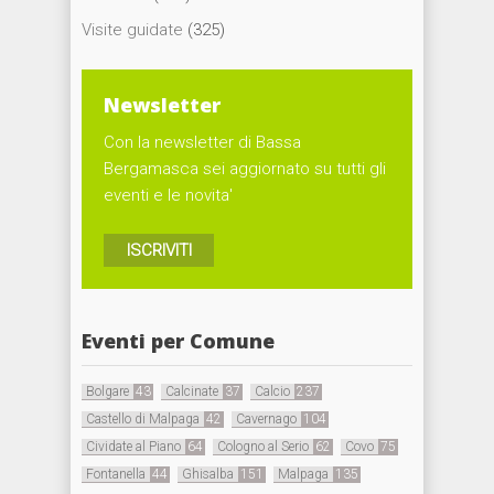
Visite guidate
(325)
Newsletter
Con la newsletter di Bassa
Bergamasca sei aggiornato su tutti gli
eventi e le novita'
ISCRIVITI
Eventi per Comune
Bolgare
43
Calcinate
37
Calcio
237
Castello di Malpaga
42
Cavernago
104
Cividate al Piano
64
Cologno al Serio
62
Covo
75
Fontanella
44
Ghisalba
151
Malpaga
135