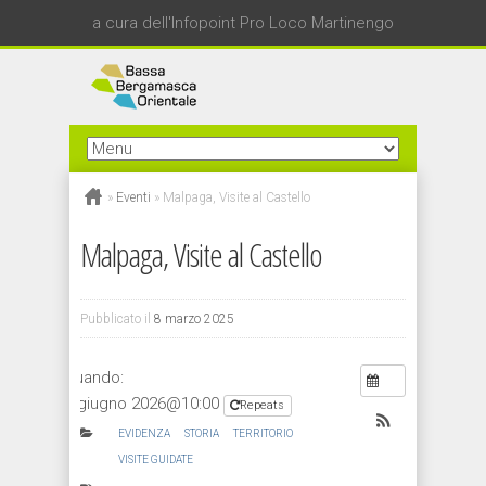
a cura dell'Infopoint Pro Loco Martinengo
»
Eventi
»
Malpaga, Visite al Castello
Malpaga, Visite al Castello
Pubblicato il
8 marzo 2025
Quando:
6 giugno 2026@10:00
Repeats
EVIDENZA
STORIA
TERRITORIO
VISITE GUIDATE