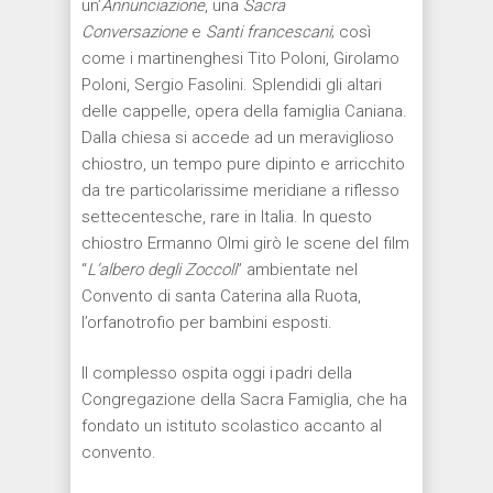
un’
Annunciazione
, una
Sacra
Conversazione
e
Santi francescani
;
così
come i martinenghesi Tito Poloni, Girolamo
Poloni, Sergio
Fasolini
. Splendidi gli altari
delle cappelle, opera della famiglia
Caniana
.
Dalla chiesa si accede
ad
un meraviglioso
chiostro, un tempo pure dipinto e arricchito
da tre particolarissime meridiane a riflesso
settecentesche
, rare in Italia
. In questo
chiostro Ermanno Olmi girò
le
scene del film
“
L’albero degli Zoccoli
”
ambientate nel
Convento di santa Caterina alla Ruota,
l’orfanotrofio per bambini esposti
.
Il complesso ospita oggi i
padri della
Congregazione della Sacra Famiglia, che ha
fondato un istituto scolastico accanto al
convento.