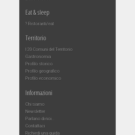
Eat & sleep
? Ristoranti/eat
Territorio
I 20 Comuni del Territorio
Gastronomia
Profilo storico
Profilo geografico
Profilo economico
Informazioni
Chi siamo
Newsletter
Parlano di noi…
Contattaci
Richiedi una guida