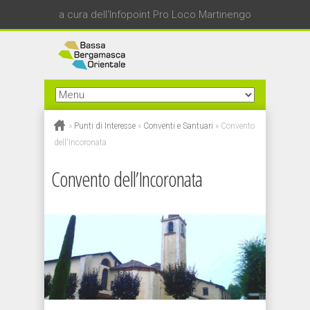
a cura dell'Infopoint Pro Loco Martinengo
»
Punti di Interesse
»
Conventi e Santuari
»
Convento
dell'Incoronata
Convento dell’Incoronata