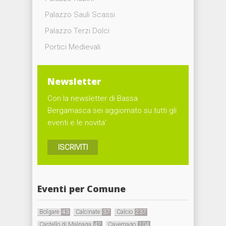
Palazzo Sauli Scassi
Palazzo Terzi Dolci
Portici Medievali
Newsletter
Con la newsletter di Bassa
Bergamasca sei aggiornato su tutti gli
eventi e le novita'
ISCRIVITI
Eventi per Comune
Bolgare
43
Calcinate
37
Calcio
237
Castello di Malpaga
42
Cavernago
104