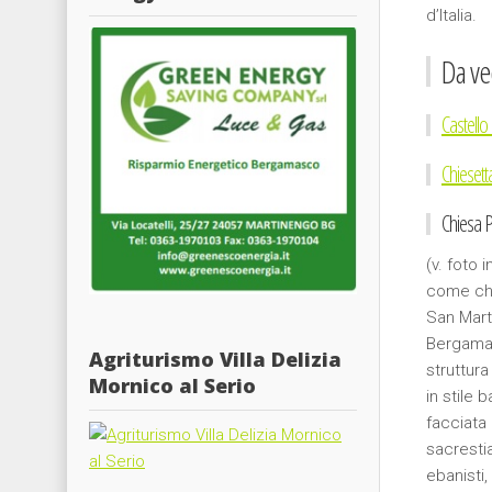
d’Italia.
Da ve
Castello 
Chiesett
Chiesa P
(v. foto 
come chie
San Marti
Bergamas
Agriturismo Villa Delizia
struttura
Mornico al Serio
in stile 
facciata 
sacresti
ebanisti,