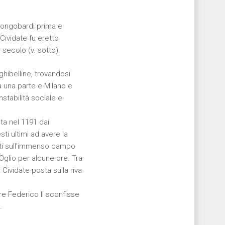
 Longobardi prima e
 Cividate fu eretto
secolo (v. sotto).
ghibelline, trovandosi
 una parte e Milano e
stabilità sociale e
ta nel 1191 dai
ti ultimi ad avere la
duti sull’immenso campo
’Oglio per alcune ore. Tra
 Cividate posta sulla riva
re Federico II sconfisse
.