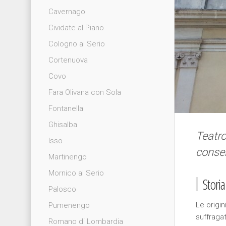
Cavernago
Cividate al Piano
Cologno al Serio
Cortenuova
Covo
Fara Olivana con Sola
Fontanella
Ghisalba
Teatro
Isso
conser
Martinengo
Mornico al Serio
Storia
Palosco
Le origin
Pumenengo
suffraga
Romano di Lombardia