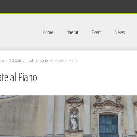
Home
Itinerari
Eventi
News
orio
»
I 20 Comuni del Territorio
»
Cividate al Piano
ate al Piano