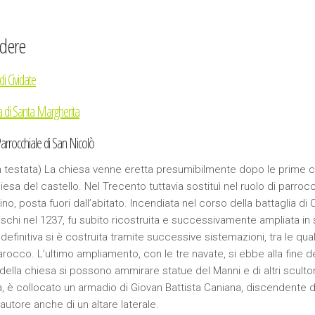
dere
di Cividate
a di Santa Margherita
arrocchiale di San Nicolò
in testata) La chiesa venne eretta presumibilmente dopo le prime cr
sa del castello. Nel Trecento tuttavia sostituì nel ruolo di parrocch
no, posta fuori dall’abitato. Incendiata nel corso della battaglia di
chi nel 1237, fu subito ricostruita e successivamente ampliata in s
 definitiva si è costruita tramite successive sistemazioni, tra le qual
barocco. L’ultimo ampliamento, con le tre navate, si ebbe alla fine d
della chiesa si possono ammirare statue del Manni e di altri scultori
a, è collocato un armadio di Giovan Battista Caniana, discendente d
 autore anche di un altare laterale.