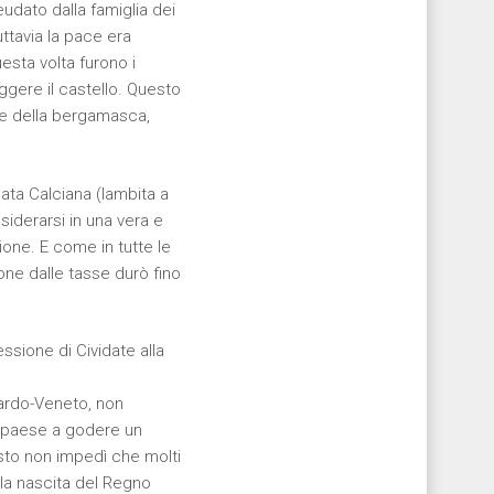
eudato dalla famiglia dei
uttavia la pace era
esta volta furono i
uggere il castello. Questo
te della bergamasca,
ata Calciana (lambita a
siderarsi in una vera e
one. E come in tutte le
one dalle tasse durò fino
sione di Cividate alla
bardo-Veneto, non
il paese a godere un
sto non impedì che molti
la nascita del Regno