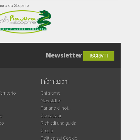
nura da Scoprire
Newsletter
ISCRIVITI
Informazioni
erritorio
Chi siamo
Newsletter
Parlano di noi…
co
Contattaci
co
Richiedi una guida
Crediti
Politica sui Cookie