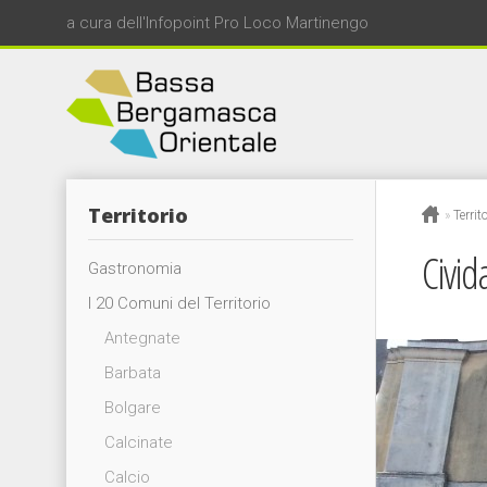
a cura dell'Infopoint Pro Loco Martinengo
Territorio
»
Territ
Civid
Gastronomia
I 20 Comuni del Territorio
Antegnate
Barbata
Bolgare
Calcinate
Calcio