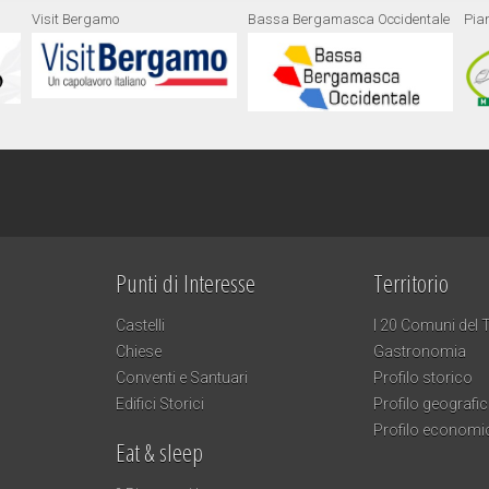
Visit Bergamo
Bassa Bergamasca Occidentale
Pia
Punti di Interesse
Territorio
Castelli
I 20 Comuni del T
Chiese
Gastronomia
Conventi e Santuari
Profilo storico
Edifici Storici
Profilo geografi
Profilo economi
Eat & sleep