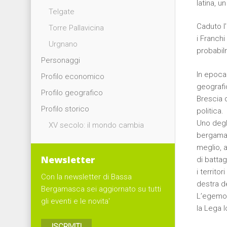
latina, 
Telgate
Caduto l
Torre Pallavicina
i Franchi
Urgnano
probabil
Personaggi
In epoca 
Profilo economico
geografi
Profilo geografico
Brescia d
Profilo storico
politica.
Uno degli
XV secolo: il mondo cambia
bergamasc
meglio, 
Newsletter
di battag
i territo
Con la newsletter di Bassa
destra d
Bergamasca sei aggiornato su tutti
L’egemon
gli eventi e le novita'
la Lega 
ISCRIVITI