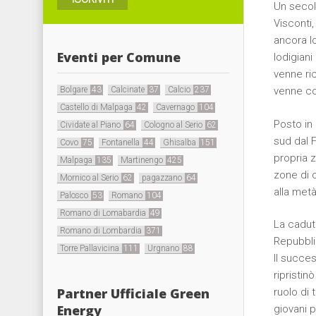
Un secolo
Visconti,
ancora l
Eventi per Comune
lodigiani
venne ri
Bolgare
43
Calcinate
37
Calcio
237
venne co
Castello di Malpaga
42
Cavernago
104
Posto in
Cividate al Piano
64
Cologno al Serio
62
sud dal F
Covo
75
Fontanella
44
Ghisalba
151
propria 
Malpaga
135
Martinengo
425
zone di c
Mornico al Serio
62
pagazzano
64
alla metà
Palosco
53
Romano
104
Romano di Lomabardia
49
La cadut
Romano di Lombardia
371
Repubbli
Torre Pallavicina
111
Urgnano
88
Il succe
ripristi
Partner Ufficiale Green
ruolo di
Energy
giovani 