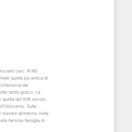
ociate (sec. XI-XII)
iale quella più antica di
 Cortenuova dai
tile tardo-gotico. La
i quella del XVIII secolo,
ell’Ottocento. Sulla
 mentre all’interno, nella
ella famosa famiglia di