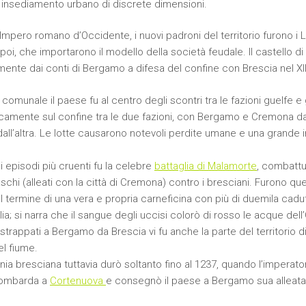
un insediamento urbano di discrete dimensioni.
’Impero romano d’Occidente, i nuovi padroni del territorio furono i
 poi, che importarono il modello della società feudale. Il castello di
mente dai conti di Bergamo a difesa del confine con Brescia nel XII 
comunale il paese fu al centro degli scontri tra le fazioni guelfe e 
camente sul confine tra le due fazioni, con Bergamo e Cremona da
all’altra. Le lotte causarono notevoli perdite umane e una grande in
 episodi più cruenti fu la celebre
battaglia di Malamorte
, combattu
hi (alleati con la città di Cremona) contro i bresciani. Furono ques
al termine di una vera e propria carneficina con più di duemila ca
lia; si narra che il sangue degli uccisi colorò di rosso le acque dell
ri strappati a Bergamo da Brescia vi fu anche la parte del territorio di
el fiume.
ia bresciana tuttavia durò soltanto fino al 1237, quando l’imperato
lombarda a
Cortenuova
e consegnò il paese a Bergamo sua alleata