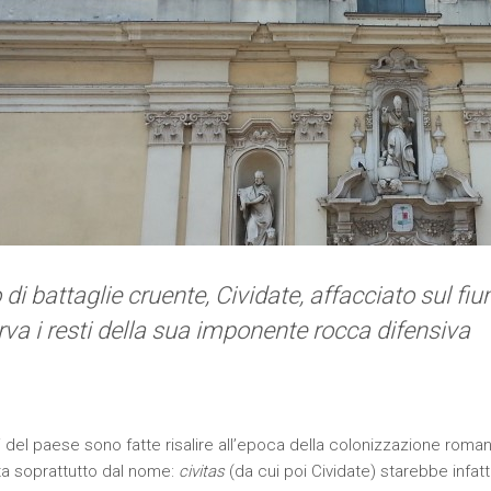
 di battaglie cruente, Cividate, affacciato sul fi
va i resti della sua imponente rocca difensiva
i del paese sono fatte risalire all’epoca della colonizzazione roman
ta soprattutto dal nome:
civitas
(da cui poi Cividate) starebbe infatti