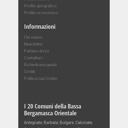
Profilo geografico
Profilo economico
Informazioni
Chi siamo
Newsletter
Parlano di noi…
Contattaci
Richiedi una guida
Crediti
Politica sui Cookie
I 20 Comuni della Bassa
Bergamasca Orientale
Antegnate
,
Barbata
,
Bolgare
,
Calcinate
,