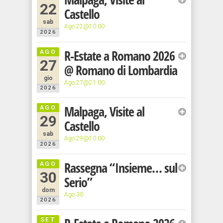
oltre che
22
Castello
religiosa
sab
tra le più
Ago 22@10:00
2026
sottovalutate
della
R-Estate a Romano 2026
AGO
27
Lombardia.
@ Romano di Lombardia
Per un
gio
Ago 27@21:00
week
2026
end o
Malpaga, Visite al
AGO
per una
29
gita fuori
Castello
porta,
sab
Ago 29@10:00
2026
ecco un
tour per
Rassegna “Insieme… sul
AGO
musei
30
Serio”
d’arte
dom
sacra,
Ago 30
2026
antiche
chiese e
SET