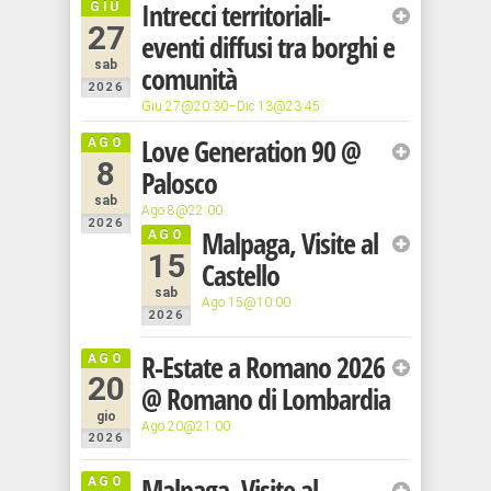
Intrecci territoriali-
GIU
d’Oro
paesi
27
eventi diffusi tra borghi e
al
rappresentano
sab
comunità
Festival
un
2026
esempio
di
Giu 27@20:30–Dic 13@23:45
architettonico
Cannes
Love Generation 90
@
AGO
di grande
8
Palosco
valore e,
sab
con le
Ago 8@22:00
2026
loro
Malpaga, Visite al
AGO
15
preziose
Castello
opere
sab
Ago 15@10:00
d’arte o i
2026
loro
R-Estate a Romano 2026
AGO
antichi
20
@ Romano di Lombardia
affreschi,
sono una
gio
Ago 20@21:00
2026
ricchezza
artistica
Malpaga, Visite al
AGO