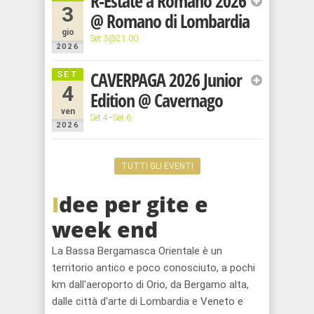
R-Estate a Romano 2026
santuari
3
@ Romano di Lombardia
che
gio
Set 3@21:00
aspettano
2026
solo voi
CAVERPAGA 2026 Junior
SET
per
4
essere
Edition
@ Cavernago
ammirati.
ven
Set 4–Set 6
2026
TUTTI GLI EVENTI
I
dee per gite e
week end
La Bassa Bergamasca Orientale è un
territorio antico e poco conosciuto, a pochi
km dall'aeroporto di Orio, da Bergamo alta,
dalle città d'arte di Lombardia e Veneto e