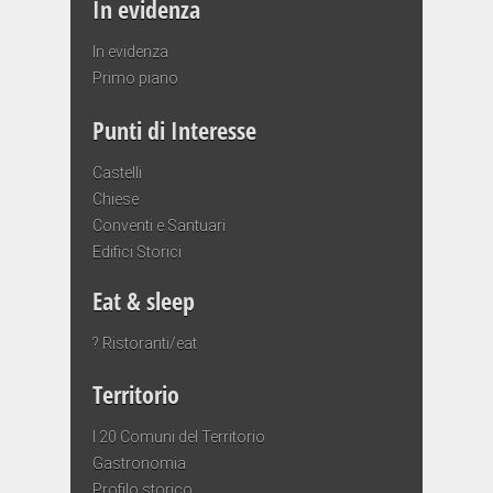
In evidenza
In evidenza
Primo piano
Punti di Interesse
Castelli
Chiese
Conventi e Santuari
Edifici Storici
Eat & sleep
? Ristoranti/eat
Territorio
I 20 Comuni del Territorio
Gastronomia
Profilo storico