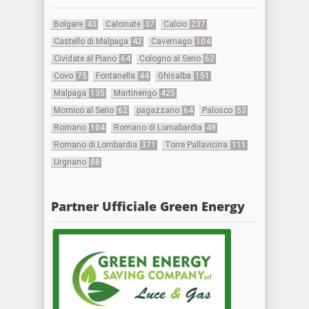
Bolgare
43
Calcinate
37
Calcio
237
Castello di Malpaga
42
Cavernago
104
Cividate al Piano
64
Cologno al Serio
62
Covo
75
Fontanella
44
Ghisalba
151
Malpaga
135
Martinengo
425
Mornico al Serio
62
pagazzano
64
Palosco
53
Romano
104
Romano di Lomabardia
49
Romano di Lombardia
371
Torre Pallavicina
111
Urgnano
88
Partner Ufficiale Green Energy