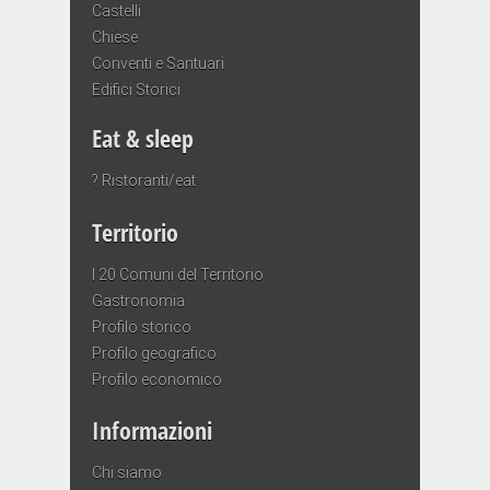
Castelli
Chiese
Conventi e Santuari
Edifici Storici
Eat & sleep
? Ristoranti/eat
Territorio
I 20 Comuni del Territorio
Gastronomia
Profilo storico
Profilo geografico
Profilo economico
Informazioni
Chi siamo