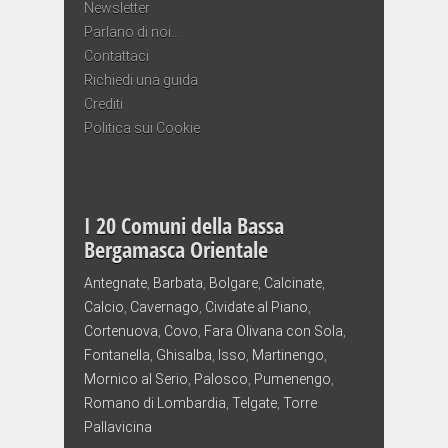
Newsletter
Parlano di noi…
Contattaci
Richiedi una guida
Crediti
Politica sui Cookie
I 20 Comuni della Bassa
Bergamasca Orientale
Antegnate
,
Barbata
,
Bolgare
,
Calcinate
,
Calcio
,
Cavernago
,
Cividate al Piano
,
Cortenuova
,
Covo
,
Fara Olivana con Sola
,
Fontanella
,
Ghisalba
,
Isso
,
Martinengo
,
Mornico al Serio
,
Palosco
,
Pumenengo
,
Romano di Lombardia
,
Telgate
,
Torre
Pallavicina