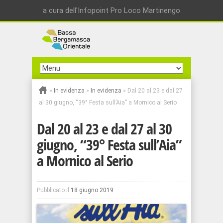
a cura dell'Infopoint Pro Loco Martinengo
»
In evidenza
»
In evidenza
»
Dal 20 al 23 e dal 27
al 30 giugno, “39° Festa sull’Aia” a Mornico al Serio
Dal 20 al 23 e dal 27 al 30
giugno, “39° Festa sull’Aia”
a Mornico al Serio
Pubblicato il
18 giugno 2019