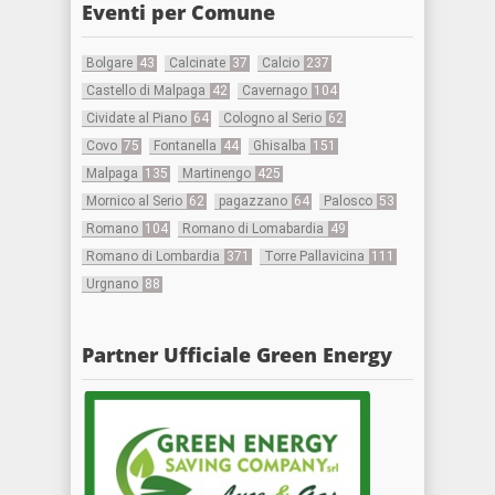
Eventi per Comune
Bolgare
43
Calcinate
37
Calcio
237
Castello di Malpaga
42
Cavernago
104
Cividate al Piano
64
Cologno al Serio
62
Covo
75
Fontanella
44
Ghisalba
151
Malpaga
135
Martinengo
425
Mornico al Serio
62
pagazzano
64
Palosco
53
Romano
104
Romano di Lomabardia
49
Romano di Lombardia
371
Torre Pallavicina
111
Urgnano
88
Partner Ufficiale Green Energy