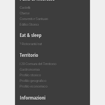
Castelli
Chiese
Conventi e Santuari
Edifici Storici
Eat & sleep
? Ristoranti/eat
Territorio
I 20 Comuni del Territorio
Gastronomia
Profilo storico
Profilo geografico
Profilo economico
Informazioni