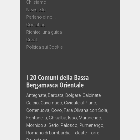
Chi siamo
Newsletter
Parlano di noi…
Contattaci
Richiedi una guida
Crediti
Politica sui Cookie
I 20 Comuni della Bassa
Bergamasca Orientale
Antegnate
,
Barbata
,
Bolgare
,
Calcinate
,
Calcio
,
Cavernago
,
Cividate al Piano
,
Cortenuova
,
Covo
,
Fara Olivana con Sola
,
Fontanella
,
Ghisalba
,
Isso
,
Martinengo
,
Mornico al Serio
,
Palosco
,
Pumenengo
,
Romano di Lombardia
,
Telgate
,
Torre