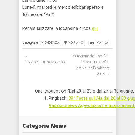
Lunedì, martedì e mercoledì: bar aperto e
torneo del “Pirli”.
Per visualizzare la locandina clicca
qui
Categorie
| Tag
IN EVIDENZA
PRIMO PIANO
Mornico
Post navigation
←
Proiezione del docufilm
ESSENZE DI PRIMAVERA
“albero, nostro” al
Festival dell’Ambiente
2019
→
One thought on “
Dal 20 al 23 e dal 27 al 30 giugno,
Pingback:
39° Festa sull’Aia dal 20 al 30 gi
#adessonews Agevolazioni e finanziament
Categorie News