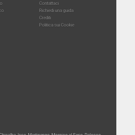
co
Contattaci
co
Richiedi una guida
Crediti
Politica sui Cookie