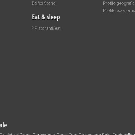
Edifici Storici
Profilo geografi
Profilo economi
Eat & sleep
? Ristoranti/eat
ale