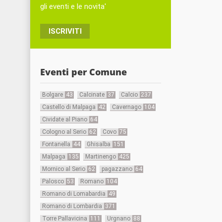
gli eventi e le novita'
ISCRIVITI
Eventi per Comune
Bolgare
43
Calcinate
37
Calcio
237
Castello di Malpaga
42
Cavernago
104
Cividate al Piano
64
Cologno al Serio
62
Covo
75
Fontanella
44
Ghisalba
151
Malpaga
135
Martinengo
425
Mornico al Serio
62
pagazzano
64
Palosco
53
Romano
104
Romano di Lomabardia
49
Romano di Lombardia
371
Torre Pallavicina
111
Urgnano
88