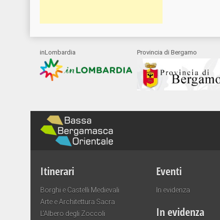
inLombardia
Provincia di Bergamo
Itinerari
Eventi
Borghi e Castelli Medievali
In evidenza
Arte e Architettura Sacra
In evidenza
L’Albero degli Zoccoli