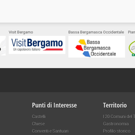
Visit Bergamo
Bassa Bergamasca Occidentale
Pia
Punti di Interesse
Territorio
Castelli
I 20 Comuni del T
Chiese
Gastronomia
Conventi e Santuari
Profilo storico