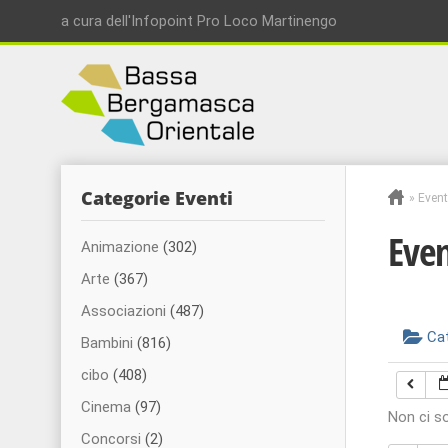
a cura dell'Infopoint Pro Loco Martinengo
Categorie Eventi
»
Event
Even
Animazione
(302)
Arte
(367)
Associazioni
(487)
Ca
Bambini
(816)
cibo
(408)
Cinema
(97)
Non ci s
Concorsi
(2)