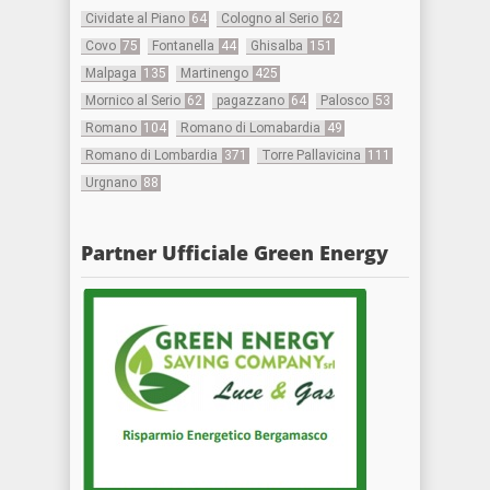
Cividate al Piano
64
Cologno al Serio
62
Covo
75
Fontanella
44
Ghisalba
151
Malpaga
135
Martinengo
425
Mornico al Serio
62
pagazzano
64
Palosco
53
Romano
104
Romano di Lomabardia
49
Romano di Lombardia
371
Torre Pallavicina
111
Urgnano
88
Partner Ufficiale Green Energy