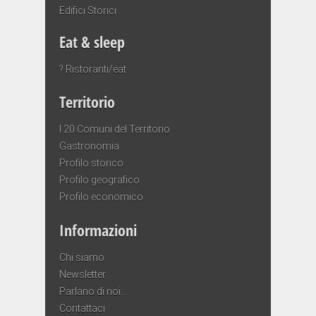
Edifici Storici
Eat & sleep
? Ristoranti/eat
Territorio
I 20 Comuni del Territorio
Gastronomia
Profilo storico
Profilo geografico
Profilo economico
Informazioni
Chi siamo
Newsletter
Parlano di noi…
Contattaci