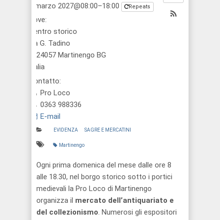
7 marzo 2027@08:00–18:00
Repeats
Dove:
Centro storico
via G. Tadino
1, 24057 Martinengo BG
Italia
Contatto:
Pro Loco
0363 988336
E-mail
EVIDENZA
SAGRE E MERCATINI
Martinengo
Ogni prima domenica del mese dalle ore 8
alle 18.30, nel borgo storico sotto i portici
medievali la Pro Loco di Martinengo
organizza il
mercato dell’antiquariato e
del collezionismo
. Numerosi gli espositori