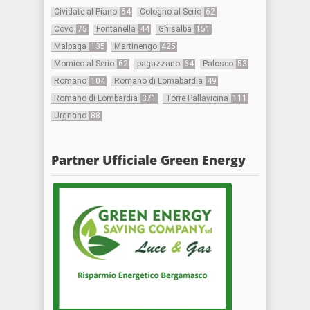
Cividate al Piano
64
Cologno al Serio
62
Covo
75
Fontanella
44
Ghisalba
151
Malpaga
135
Martinengo
425
Mornico al Serio
62
pagazzano
64
Palosco
53
Romano
104
Romano di Lomabardia
49
Romano di Lombardia
371
Torre Pallavicina
111
Urgnano
88
Partner Ufficiale Green Energy