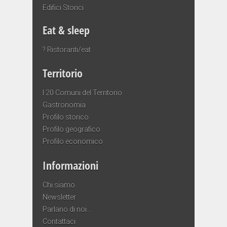
Edifici Storici
Eat & sleep
? Ristoranti/eat
Territorio
I 20 Comuni del Territorio
Gastronomia
Profilo storico
Profilo geografico
Profilo economico
Informazioni
Chi siamo
Newsletter
Parlano di noi…
Contattaci