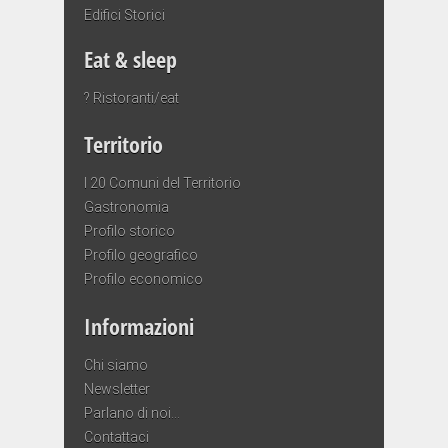
Edifici Storici
Eat & sleep
? Ristoranti/eat
Territorio
I 20 Comuni del Territorio
Gastronomia
Profilo storico
Profilo geografico
Profilo economico
Informazioni
Chi siamo
Newsletter
Parlano di noi…
Contattaci