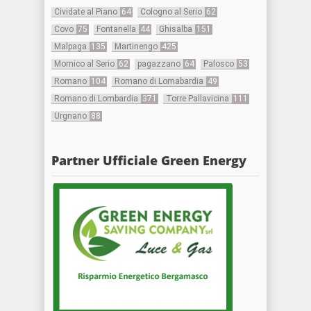
Cividate al Piano
64
Cologno al Serio
62
Covo
75
Fontanella
44
Ghisalba
151
Malpaga
135
Martinengo
425
Mornico al Serio
62
pagazzano
64
Palosco
53
Romano
104
Romano di Lomabardia
49
Romano di Lombardia
371
Torre Pallavicina
111
Urgnano
88
Partner Ufficiale Green Energy