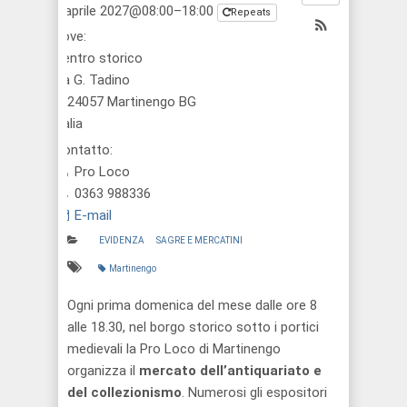
4 aprile 2027@08:00–18:00
Repeats
Dove:
Centro storico
via G. Tadino
1, 24057 Martinengo BG
Italia
Contatto:
Pro Loco
0363 988336
E-mail
EVIDENZA
SAGRE E MERCATINI
Martinengo
Ogni prima domenica del mese dalle ore 8
alle 18.30, nel borgo storico sotto i portici
medievali la Pro Loco di Martinengo
organizza il
mercato dell’antiquariato e
del collezionismo
. Numerosi gli espositori