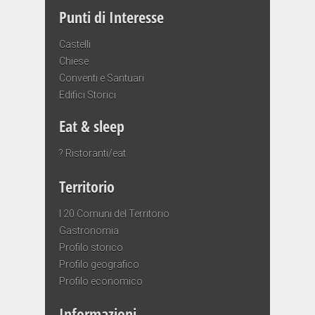
Punti di Interesse
Castelli
Chiese
Conventi e Santuari
Edifici Storici
Eat & sleep
? Ristoranti/eat
Territorio
I 20 Comuni del Territorio
Gastronomia
Profilo storico
Profilo geografico
Profilo economico
Informazioni