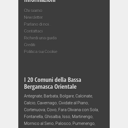
Chi siamo
Newsletter
Parlano di noi…
Contattaci
Richiedi una guida
Crediti
Politica sui Cookie
I 20 Comuni della Bassa
Bergamasca Orientale
Antegnate
,
Barbata
,
Bolgare
,
Calcinate
,
Calcio
,
Cavernago
,
Cividate al Piano
,
Cortenuova
,
Covo
,
Fara Olivana con Sola
,
Fontanella
,
Ghisalba
,
Isso
,
Martinengo
,
Mornico al Serio
,
Palosco
,
Pumenengo
,