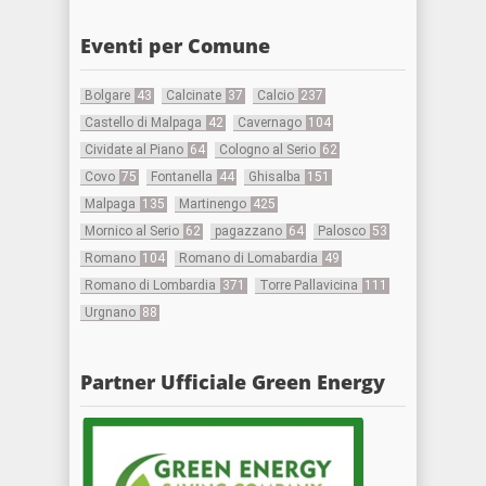
Eventi per Comune
Bolgare
43
Calcinate
37
Calcio
237
Castello di Malpaga
42
Cavernago
104
Cividate al Piano
64
Cologno al Serio
62
Covo
75
Fontanella
44
Ghisalba
151
Malpaga
135
Martinengo
425
Mornico al Serio
62
pagazzano
64
Palosco
53
Romano
104
Romano di Lomabardia
49
Romano di Lombardia
371
Torre Pallavicina
111
Urgnano
88
Partner Ufficiale Green Energy