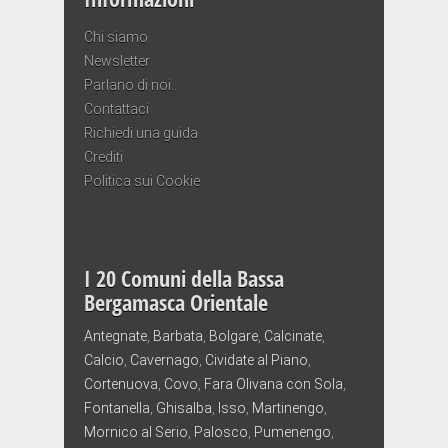
Chi siamo
Newsletter
Parlano di noi…
Contattaci
Richiedi una guida
Crediti
Politica sui Cookie
I 20 Comuni della Bassa
Bergamasca Orientale
Antegnate
,
Barbata
,
Bolgare
,
Calcinate
,
Calcio
,
Cavernago
,
Cividate al Piano
,
Cortenuova
,
Covo
,
Fara Olivana con Sola
,
Fontanella
,
Ghisalba
,
Isso
,
Martinengo
,
Mornico al Serio
,
Palosco
,
Pumenengo
,