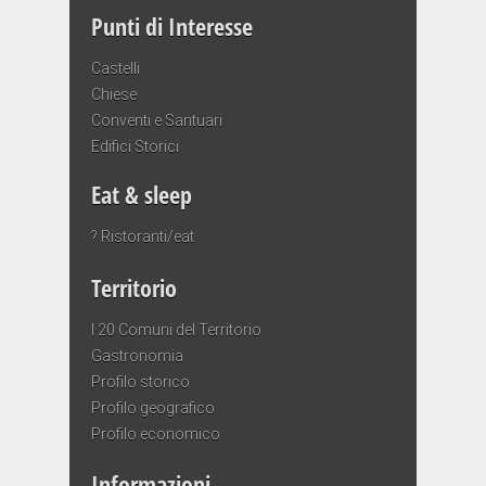
Punti di Interesse
Castelli
Chiese
Conventi e Santuari
Edifici Storici
Eat & sleep
? Ristoranti/eat
Territorio
I 20 Comuni del Territorio
Gastronomia
Profilo storico
Profilo geografico
Profilo economico
Informazioni