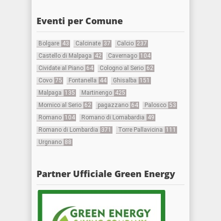
Eventi per Comune
Bolgare
43
Calcinate
37
Calcio
237
Castello di Malpaga
42
Cavernago
104
Cividate al Piano
64
Cologno al Serio
62
Covo
75
Fontanella
44
Ghisalba
151
Malpaga
135
Martinengo
425
Mornico al Serio
62
pagazzano
64
Palosco
53
Romano
104
Romano di Lomabardia
49
Romano di Lombardia
371
Torre Pallavicina
111
Urgnano
88
Partner Ufficiale Green Energy