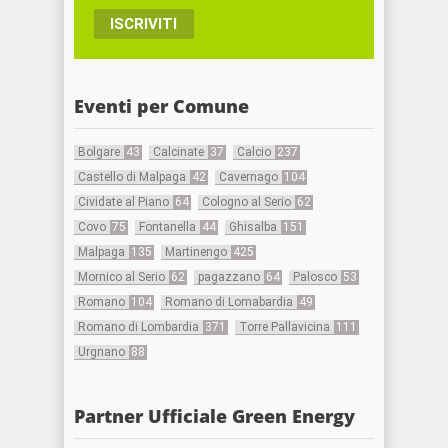
ISCRIVITI
Eventi per Comune
Bolgare
43
Calcinate
37
Calcio
237
Castello di Malpaga
42
Cavernago
104
Cividate al Piano
64
Cologno al Serio
62
Covo
75
Fontanella
44
Ghisalba
151
Malpaga
135
Martinengo
425
Mornico al Serio
62
pagazzano
64
Palosco
53
Romano
104
Romano di Lomabardia
49
Romano di Lombardia
371
Torre Pallavicina
111
Urgnano
88
Partner Ufficiale Green Energy