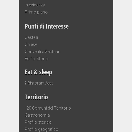
In evidenza
Primo piano
Punti di Interesse
Castelli
Chiese
Conventi e Santuari
Edifici Storici
Eat & sleep
? Ristoranti/eat
Territorio
I 20 Comuni del Territorio
Gastronomia
Profilo storico
Profilo geografico