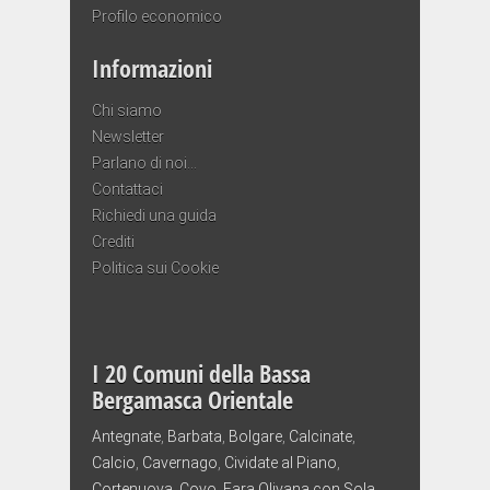
Profilo economico
Informazioni
Chi siamo
Newsletter
Parlano di noi…
Contattaci
Richiedi una guida
Crediti
Politica sui Cookie
I 20 Comuni della Bassa
Bergamasca Orientale
Antegnate
,
Barbata
,
Bolgare
,
Calcinate
,
Calcio
,
Cavernago
,
Cividate al Piano
,
Cortenuova
,
Covo
,
Fara Olivana con Sola
,