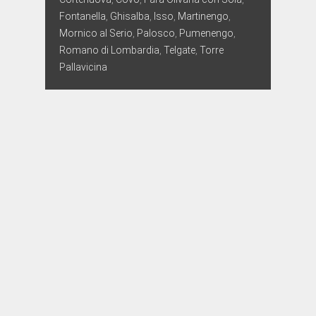
Fontanella
,
Ghisalba
,
Isso
,
Martinengo
,
Mornico al Serio
,
Palosco
,
Pumenengo
,
Romano di Lombardia
,
Telgate
,
Torre
Pallavicina