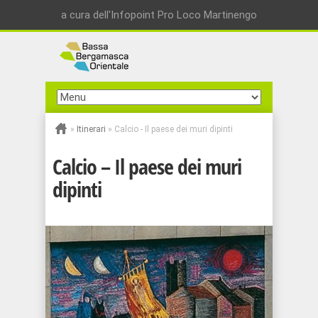
a cura dell'Infopoint Pro Loco Martinengo
»
Itinerari
»
Calcio - Il paese dei muri dipinti
Calcio – Il paese dei muri
dipinti