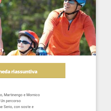
heda riassuntiva
no, Martinengo e Mornico
4. Un percorso
ume Serio, con soste e