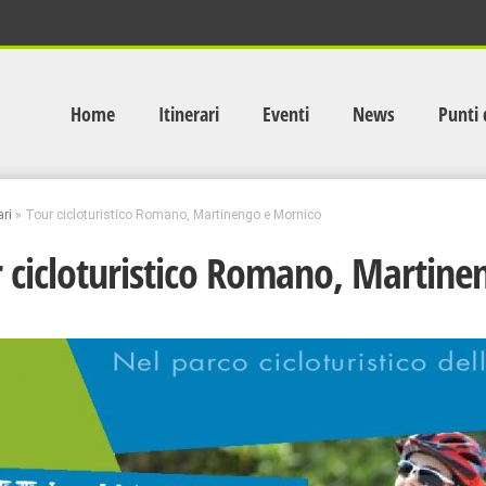
Home
Itinerari
Eventi
News
Punti 
ari
»
Tour cicloturistico Romano, Martinengo e Mornico
 cicloturistico Romano, Martine