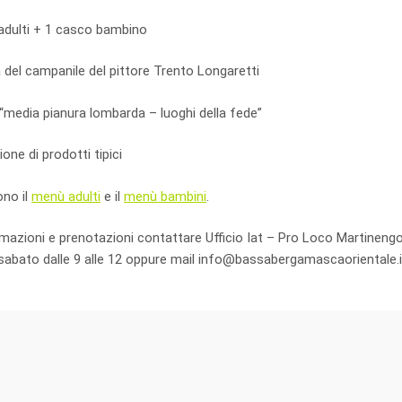
adulti + 1 casco bambino
a del campanile del pittore Trento Longaretti
“media pianura lombarda – luoghi della fede”
one di prodotti tipici
ono il
menù adulti
e il
menù bambini
.
rmazioni e prenotazioni contattare Ufficio Iat – Pro Loco Martinengo
l sabato dalle 9 alle 12 oppure mail info@bassabergamascaorientale.i