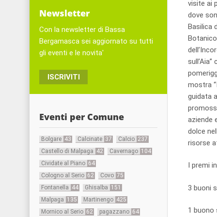
visite ai
Newsletter
dove sono
Basilica 
Con la newsletter di Bassa
Botanico 
Bergamasca sei aggiornato su tutti
dell’Inco
gli eventi e le novita'
sull’Aia”
pomeriggi
ISCRIVITI
mostra “I
guidata a
promosso 
Eventi per Comune
aziende e
dolce nel
Bolgare
43
Calcinate
37
Calcio
237
risorse a
Castello di Malpaga
42
Cavernago
104
Cividate al Piano
64
I premi in
Cologno al Serio
62
Covo
75
3 buoni s
Fontanella
44
Ghisalba
151
Malpaga
135
Martinengo
425
1 buono s
Mornico al Serio
62
pagazzano
64