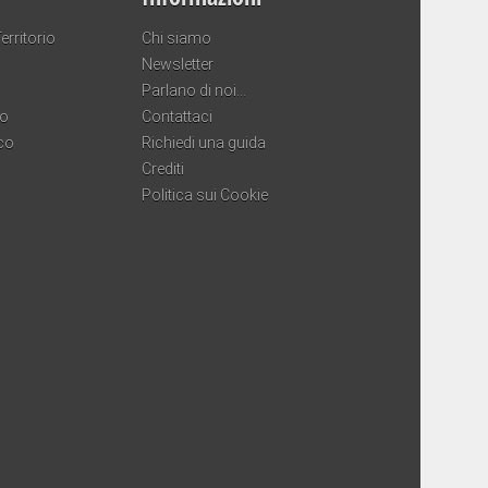
erritorio
Chi siamo
Newsletter
Parlano di noi…
co
Contattaci
co
Richiedi una guida
Crediti
Politica sui Cookie