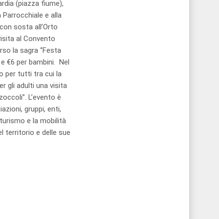
rdia (piazza fiume),
 Parrocchiale e alla
 con sosta all’Orto
visita al Convento
orso la sagra “Festa
i e €6 per bambini. Nel
 per tutti tra cui la
r gli adulti una visita
 zoccoli”. L’evento è
ioni, gruppi, enti,
turismo e la mobilità
 territorio e delle sue