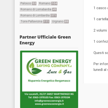
Palosco
53
Romano
104
1 casco 
Romano di Lomabardia
49
Romano di Lombardia
371
1 cartell
Torre Pallavicina
111
Urgnano
88
2 volumi 
Partner Ufficiale Green
1 confezi
Energy
Questi s
Per info
lunedì a