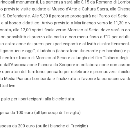
 principali monumenti. La partenza sarà alle 8,15 da Romano di Lomba
 previste visite guidate al Museo d’Arte e Cultura Sacra, alla Chiesa
di S. Defendente. Alle 9,30 il percorso proseguirà nel Parco del Serio,
e al bosco didattico. Arrivo previsto a Martinengo verso le 11,30 e 
ronata; alle 12,00 sprint finale verso Mornico al Serio, dove sarà in c
 con possibilità di pranzo alla carta o con menu fisso a €12 per adult
o estrazione dei premi per i partecipanti e attività di intrattenimento
l gioco..ieri e oggi”, il ludobus (laboratorio itinerante per bambini) e pe
l centro storico di Mornico al Serio e ai luoghi del film “l’albero degli
dall’Associazione Pianura da Scoprire in collaborazione con associaz
 operatori del territorio, pensato per celebrare e promuovere il ciclo
la Media Pianura Lombarda e finalizzato a favorire la conoscenza del
ttrattive.
 palio per i partecipanti alla biciclettata:
pesa da 100 euro (all’Ipercoop di Treviglio)
pesa da 200 euro (outlet bianche di Treviglio)