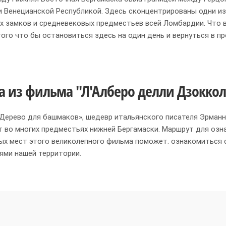
и Венецианской Республикой. Здесь сконцентрированы одни и
х замков и средневековых предместьев всей Ломбардии. Что 
того что бы остановиться здесь на один день и вернуться в п
а из фильма "Л'Алберо делли Дзокко
Дерево для башмаков», шедевр итальянского писателя Эрманн
т во многих предместьях нижней Бергамаски. Маршрут для озн
ых мест этого великолепного фильма поможет. ознакoмиться 
ями нашей территории.