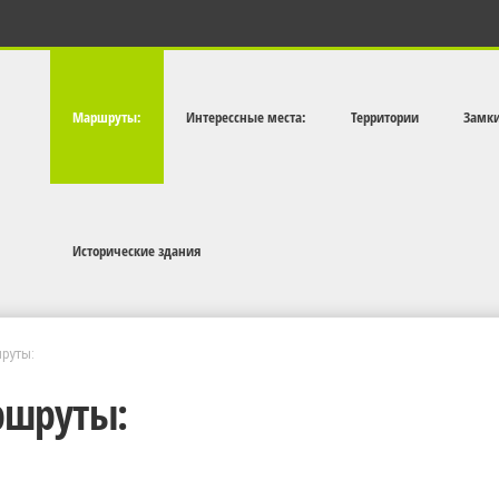
Маршруты:
Интерессные места:
Территории
Замк
Исторические здания
руты:
шруты: