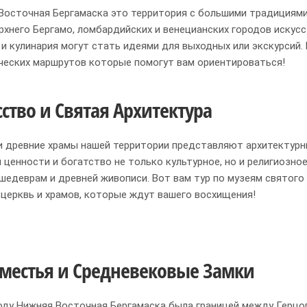
Восточная Бергамаска это территория с большими традициями
ерхнего Бергамо, ломбардийских и венецианских городов искусс
 и кулинария могут стать идеями для выходных или экскурсий.
ческих маршрутов которые помогут вам ориентироваться!
сство и Святая Архитектура
и древние храмы нашей территории представляют архитектурн
 ценности и богатство не только культурное, но и религиозно
шедеврам и древней живописи. Вот вам тур по музеям святого 
 церквь и храмов, которые ждут вашего восхищения!
местья и Средневековые Замки
году Нижняя Восточная Бергамаска была границей между Герц