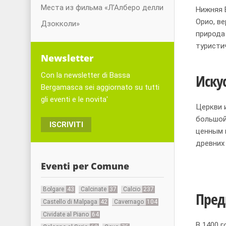
Места из фильма «Л’Алберо делли
Нижняя 
Орио, в
Дзокколи»
природа
туристи
Newsletter
Con la newsletter di Bassa
Иску
Bergamasca sei aggiornato su tutti
gli eventi e le novita'
Церкви 
большой
ISCRIVITI
ценным 
древних
Eventi per Comune
Bolgare
43
Calcinate
37
Calcio
237
Пред
Castello di Malpaga
42
Cavernago
104
Cividate al Piano
64
В 1400 