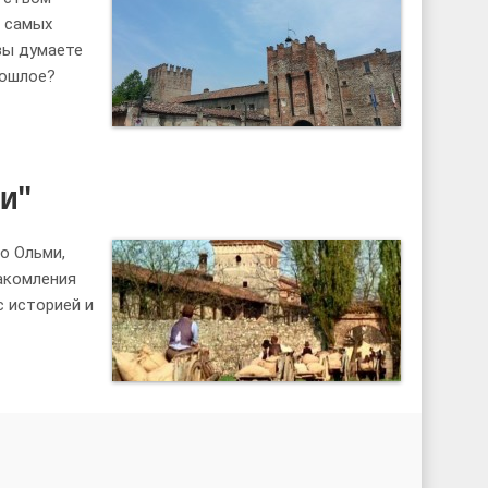
з самых
вы думаете
рошлое?
ли"
о Ольми,
акомления
с историей и