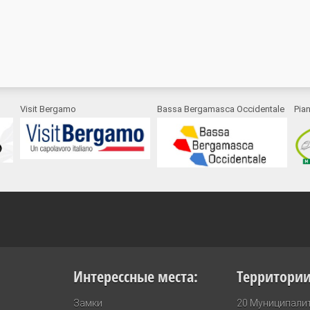
Visit Bergamo
Bassa Bergamasca Occidentale
Pia
Интерессные места:
Территори
Замки
20 Муниципалит