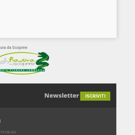
nura da Scoprire
Newsletter
ISCRIVITI
и
етов на