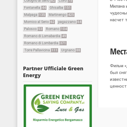
Cologno al Serio
62
Covo
75
Милана 
Fontanella
44
Ghisalba
151
чудесны
Malpaga
135
Martinengo
425
насчет 
Mornico al Serio
62
pagazzano
64
Palosco
53
Romano
104
Romano di Lomabardia
49
Romano di Lombardia
371
Мест
Torre Pallavicina
111
Urgnano
88
Фильм «
Partner Ufficiale Green
был сня
Energy
известн
ценност