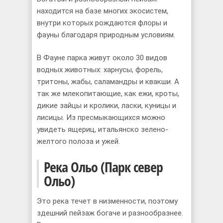
находится на базе многих экосистем,
внутри которых рождаются флоры и
фауны благодаря природным условиям.
B Фаунe парка живут около 30 видов
водных животных: харнусы, форель,
тритоны, жабы, саламандры и квакши. А
так же млекопитающиe, как ежи, кроты,
дикие зайцы и кролики, ласки, куницы и
лисицы. Из пресмыкающихся можно
увидеть ящериц, итальянско зелено-
желтого полоза и ужей.
Река Ольо (Парк север
Ольо)
Это река течет в низменности, поэтому
здешний пейзаж богаче и разнообразнее.