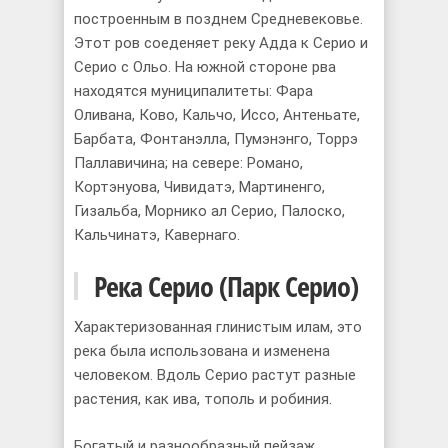
построенным в позднем Cредневековье.
Этот ров соеденяет реку Адда к Серио и
Серио с Ольо. На южной стороне рва
находятся муниципалитеты: Фара
Оливана, Ково, Кальчо, Иссо, Антеньате,
Барбата, Фонтанэлла, Пумэнэнго, Торрэ
Паллавичина; на севере: Романо,
Кортэнуова, Чивидатэ, Мартиненго,
Гизальба, Морнико ал Серио, Палоско,
Кальчинатэ, Кавернаго.
Река Серио (Парк Серио)
Характеризованная глинистым илам, это
река была использована и изменена
человеком. Вдоль Серио растут разные
растения, как ива, тополь и робиния.
Богатый и разнообразный пейзаж