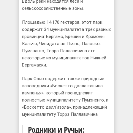
Вдоль реки находятся леса и
сельскохозяйственные зоны.
Площадью 14.170 гектаров, этот парк
содержит 34 муниципалитета трёх разных
провинций: Бергамо, Брешии и Крэмоны.
Кальчо, Чивидатэ ал Пьяно, Палоско,
Пумэнэнго, Торрэ Паллавичина это
некоторые из муниципалитeтов Hижней
Бергамаски.
Парк Ольо содержит также природные
заповедники «Боскетто дэлла кашина
кампанья», который пренадлежит
полностью муниципалитету Пумэненго, и
«Боскетто делл’изола», принадлежащий
муниципалитету Торрэ Паллавичина.
Родники и Ручьи: