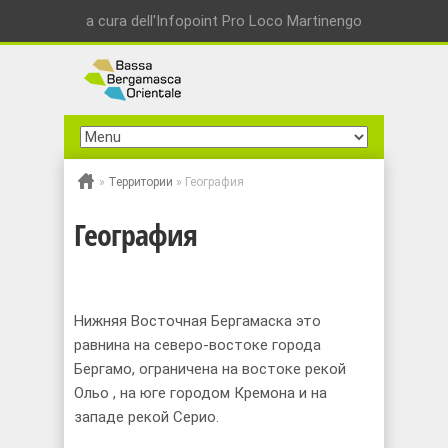
a cura dell'Infopoint Pro Loco Martinengo
»
Территории
»
География
География
Нижняя Востoчная Бергамаска это
равнина на северо-востоке города
Бергамо, ограничена на востоке рекой
Ольо , на юге городом Кремона и на
западе рекой Серио.