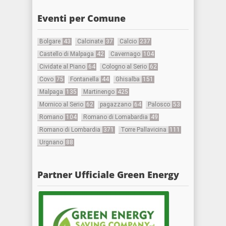
Eventi per Comune
Bolgare
43
Calcinate
37
Calcio
237
Castello di Malpaga
42
Cavernago
104
Cividate al Piano
64
Cologno al Serio
62
Covo
75
Fontanella
44
Ghisalba
151
Malpaga
135
Martinengo
425
Mornico al Serio
62
pagazzano
64
Palosco
53
Romano
104
Romano di Lomabardia
49
Romano di Lombardia
371
Torre Pallavicina
111
Urgnano
88
Partner Ufficiale Green Energy