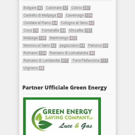
Bolgare
43
Calcinate
37
Calcio
237
Castello di Malpaga
42
Cavernago
104
Cividate al Piano
64
Cologno al Serio
62
Covo
75
Fontanella
44
Ghisalba
151
Malpaga
135
Martinengo
425
Mornico al Serio
62
pagazzano
64
Palosco
53
Romano
104
Romano di Lomabardia
49
Romano di Lombardia
371
Torre Pallavicina
111
Urgnano
88
Partner Ufficiale Green Energy