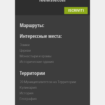
ISCRIVITI
Маршруты:
Интерессные места:
Замки
Церкви
Монастыри и храмы
Исторические здания
Территории
20 Муниципалитетов на Территории:
Кулинария:
История
География