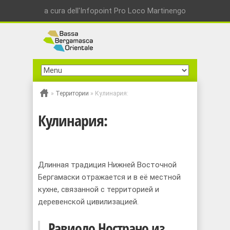
a cura dell'Infopoint Pro Loco Martinengo
»
Территории
»
Кулинария:
Кулинария:
Длинная традиция Hижней Bосточной
Бергамаски отражается и в её местной
кухне, связанной с территорией и
деревенской цивилизацией.
Равиоло Нострано из