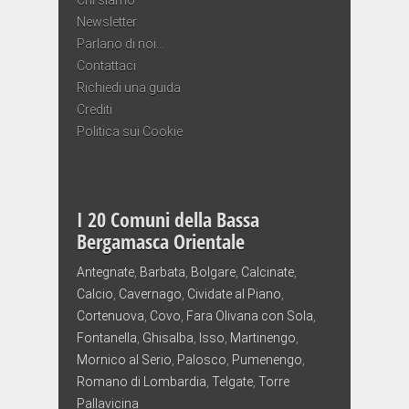
Newsletter
Parlano di noi…
Contattaci
Richiedi una guida
Crediti
Politica sui Cookie
I 20 Comuni della Bassa
Bergamasca Orientale
Antegnate
,
Barbata
,
Bolgare
,
Calcinate
,
Calcio
,
Cavernago
,
Cividate al Piano
,
Cortenuova
,
Covo
,
Fara Olivana con Sola
,
Fontanella
,
Ghisalba
,
Isso
,
Martinengo
,
Mornico al Serio
,
Palosco
,
Pumenengo
,
Romano di Lombardia
,
Telgate
,
Torre
Pallavicina