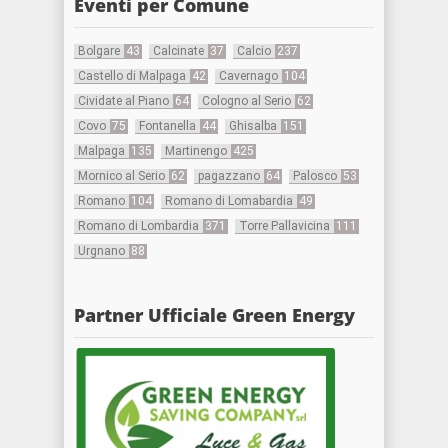
Eventi per Comune
Bolgare
43
Calcinate
37
Calcio
237
Castello di Malpaga
42
Cavernago
104
Cividate al Piano
64
Cologno al Serio
62
Covo
75
Fontanella
44
Ghisalba
151
Malpaga
135
Martinengo
425
Mornico al Serio
62
pagazzano
64
Palosco
53
Romano
104
Romano di Lomabardia
49
Romano di Lombardia
371
Torre Pallavicina
111
Urgnano
88
Partner Ufficiale Green Energy