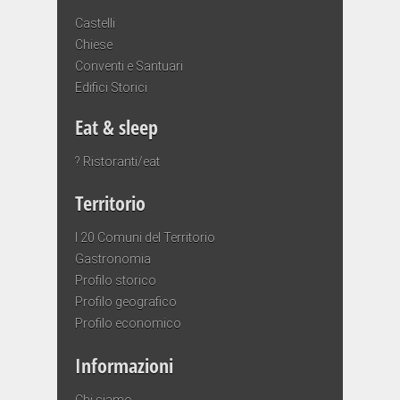
Castelli
Chiese
Conventi e Santuari
Edifici Storici
Eat & sleep
? Ristoranti/eat
Territorio
I 20 Comuni del Territorio
Gastronomia
Profilo storico
Profilo geografico
Profilo economico
Informazioni
Chi siamo