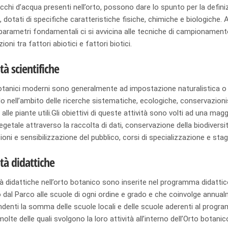
cchi d’acqua presenti nell’orto, possono dare lo spunto per la definiz
, dotati di specifiche caratteristiche fisiche, chimiche e biologiche. 
 parametri fondamentali ci si avvicina alle tecniche di campionamen
zioni tra fattori abiotici e fattori biotici.
ità scientifiche
 botanici moderni sono generalmente ad impostazione naturalistica o 
o nell’ambito delle ricerche sistematiche, ecologiche, conservazioni
 alle piante utili.Gli obiettivi di queste attività sono volti ad una m
etale attraverso la raccolta di dati, conservazione della biodiversit
oni e sensibilizzazione del pubblico, corsi di specializzazione e stag
ità didattiche
tà didattiche nell’orto botanico sono inserite nel programma didatt
dal Parco alle scuole di ogni ordine e grado e che coinvolge annual
denti la somma delle scuole locali e delle scuole aderenti al progr
molte delle quali svolgono la loro attività all’interno dell’Orto botanic