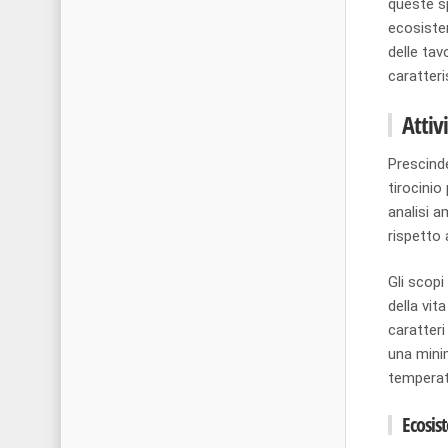
queste sp
ecosiste
delle tav
caratteri
Attiv
Prescinde
tirocinio
analisi a
rispetto a
Gli scopi
della vit
caratteri
una minim
temperatu
Ecosis