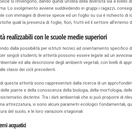
ecie si rinvengono, dando quindi un’idea della diversità sia a livello d
ma. Lo svolgimento avviene suddividendo in gruppi i ragazzi, conse
ole con immagini di diverse specie ed un foglio su cui è richiesto di i
stiche quali la presenza di foglie, fiori, frutti ed il settore all’interno
ità realizzabili con le scuole medie superiori
ndo dalla possibilità per istituti tecnici ad orientamento specifico di
 per singoli studenti, le attività possono essere legate ad un avvicin
mbientale ed alla descrizione degli ambienti vegetali, con livelli di 
lle classi dei cicli precedenti.
 di questa attività sono rappresentati dalla ricerca di un approfon
a delle piante e della conoscenza della biologia, della morfologia, del
 sistematici distintivi. Tra i dati ambientali che si può proporre di rile
a attrezzatura, vi sono alcuni parametri ecologici fondamentali, qual
ra del suolo, e le loro variazioni stagionali
temi acquatici