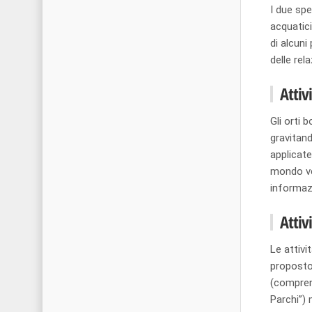
I due spe
acquatici
di alcuni
delle rela
Attiv
Gli orti
gravitand
applicate
mondo veg
informazi
Attiv
Le attivi
proposto 
(compren
Parchi”) 