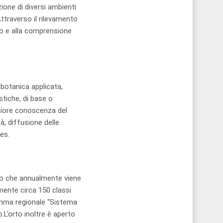
ione di diversi ambienti
Attraverso il rilevamento
to e alla comprensione
botanica applicata,
stiche, di base o
aggiore conoscenza del
à, diffusione delle
es.
ico che annualmente viene
mente circa 150 classi
amma regionale “Sistema
o.L’orto inoltre è aperto