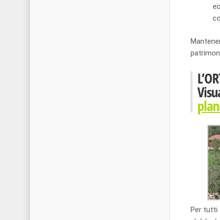
ec
co
Mantenere
patrimoni
L’O
Visu
plan
Per tutti