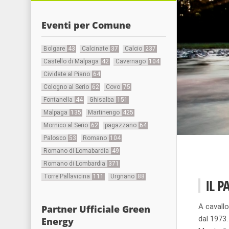
Eventi per Comune
Bolgare
43
Calcinate
37
Calcio
237
Castello di Malpaga
42
Cavernago
104
Cividate al Piano
64
Cologno al Serio
62
Covo
75
Fontanella
44
Ghisalba
151
Malpaga
135
Martinengo
425
Mornico al Serio
62
pagazzano
64
Palosco
53
Romano
104
Romano di Lomabardia
49
Romano di Lombardia
371
Torre Pallavicina
111
Urgnano
88
IL P
A cavallo
Partner Ufficiale Green
dal 1973.
Energy