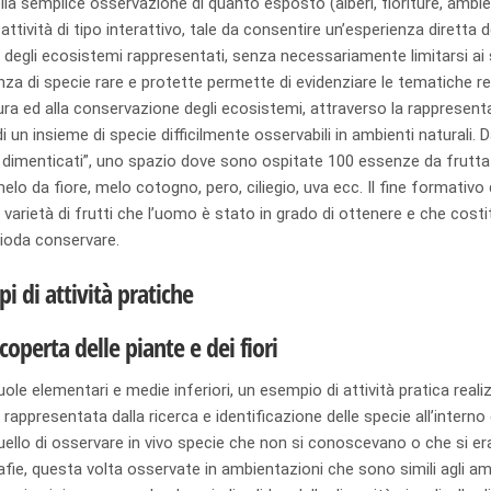
della semplice osservazione di quanto esposto (alberi, fioriture, ambie
attività di tipo interattivo, tale da consentire un’esperienza diretta d
 degli ecosistemi rappresentati, senza necessariamente limitarsi ai s
za di specie rare e protette permette di evidenziare le tematiche re
ura ed alla conservazione degli ecosistemi, attraverso la rappresen
di un insieme di specie difficilmente osservabili in ambienti naturali. 
ti dimenticati”, uno spazio dove sono ospitate 100 essenze da frutt
 melo da fiore, melo cotogno, pero, ciliegio, uva ecc. Il fine formativ
 varietà di frutti che l’uomo è stato in grado di ottenere e che cost
ioda conservare.
i di attività pratiche
scoperta delle piante e dei fiori
uole elementari e medie inferiori, un esempio di attività pratica real
rappresentata dalla ricerca e identificazione delle specie all’interno
ello di osservare in vivo specie che non si conoscevano o che si era
fie, questa volta osservate in ambientazioni che sono simili agli am