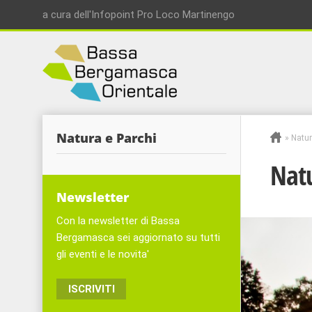
a cura dell'Infopoint Pro Loco Martinengo
Natura e Parchi
»
Natur
Natu
Newsletter
Con la newsletter di Bassa
Bergamasca sei aggiornato su tutti
gli eventi e le novita'
ISCRIVITI