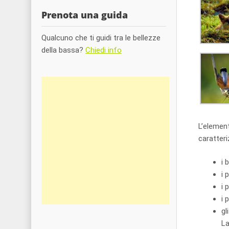
Prenota una guida
Qualcuno che ti guidi tra le bellezze
della bassa?
Chiedi info
L’element
caratteri
i 
i 
i 
i 
gl
La