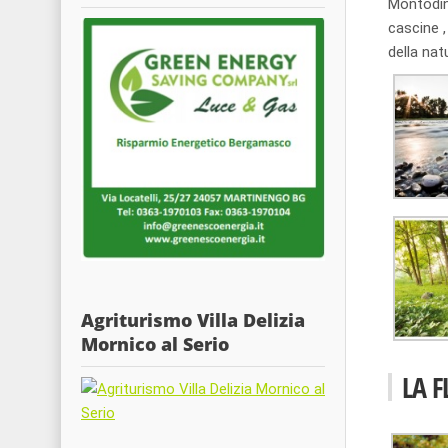
Montodine
cascine ,
della nat
Agriturismo Villa Delizia
Mornico al Serio
LA F