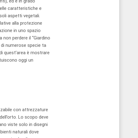
nti), ed è in grado
elle caratteristiche e
oli aspetti vegetali.
lative alla protezione
tazione in uno spazio
Da non perdere il “Giardino
a di numerose specie ta
o di quest’area è mostrare
ituiscono oggi un
izzabile con attrezzature
 dell’orto. Lo scopo deve
no viste solo in disegni
bienti naturali dove