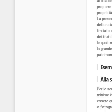
al di la 
proporre 
proprietà
La presen
della nat
limitato 
dei frut
le quali:
la grande
patrimon
Esemp
Alla 
Per le sc
minime è 
essere qu
o fotogra