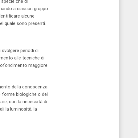
i specie che di
gnando a ciascun gruppo
dentificare alcune
 del quale sono presenti.
 svolgere periodi di
amento alle tecniche di
approfondimento maggiore
dimento della conoscenza
le forme biologiche o dei
vare, con la necessità di
i la luminosità, la