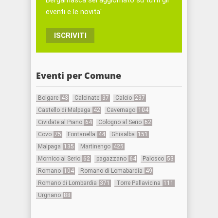
eventi e le novita'
ISCRIVITI
Eventi per Comune
Bolgare
43
Calcinate
37
Calcio
237
Castello di Malpaga
42
Cavernago
104
Cividate al Piano
64
Cologno al Serio
62
Covo
75
Fontanella
44
Ghisalba
151
Malpaga
135
Martinengo
425
Mornico al Serio
62
pagazzano
64
Palosco
53
Romano
104
Romano di Lomabardia
49
Romano di Lombardia
371
Torre Pallavicina
111
Urgnano
88