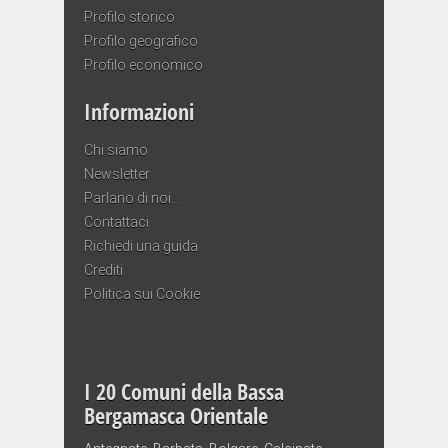
Profilo storico
Profilo geografico
Profilo economico
Informazioni
Chi siamo
Newsletter
Parlano di noi…
Contattaci
Richiedi una guida
Crediti
Politica sui Cookie
I 20 Comuni della Bassa
Bergamasca Orientale