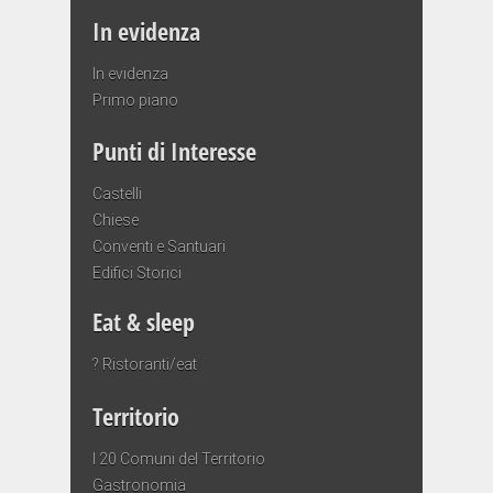
In evidenza
In evidenza
Primo piano
Punti di Interesse
Castelli
Chiese
Conventi e Santuari
Edifici Storici
Eat & sleep
? Ristoranti/eat
Territorio
I 20 Comuni del Territorio
Gastronomia