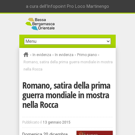
a cura dell'Infopoint Pro Loco Martinengo
»
In evidenza
»
In evidenza
»
Primo piano
»
Romano, satira della prima guerra mondiale in mostra
nella Rocca
Romano, satira della prima
guerra mondiale in mostra
nella Rocca
Pubblicato il
13 gennaio 2015
Domenica 20 dicembre