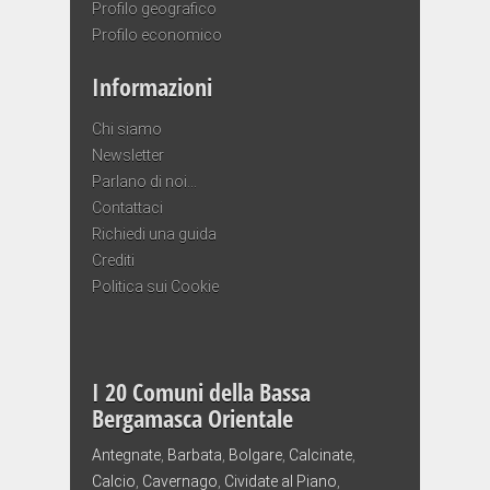
Profilo geografico
Profilo economico
Informazioni
Chi siamo
Newsletter
Parlano di noi…
Contattaci
Richiedi una guida
Crediti
Politica sui Cookie
I 20 Comuni della Bassa
Bergamasca Orientale
Antegnate
,
Barbata
,
Bolgare
,
Calcinate
,
Calcio
,
Cavernago
,
Cividate al Piano
,