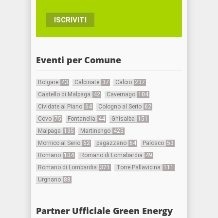
ISCRIVITI
Eventi per Comune
Bolgare
43
Calcinate
37
Calcio
237
Castello di Malpaga
42
Cavernago
104
Cividate al Piano
64
Cologno al Serio
62
Covo
75
Fontanella
44
Ghisalba
151
Malpaga
135
Martinengo
425
Mornico al Serio
62
pagazzano
64
Palosco
53
Romano
104
Romano di Lomabardia
49
Romano di Lombardia
371
Torre Pallavicina
111
Urgnano
88
Partner Ufficiale Green Energy