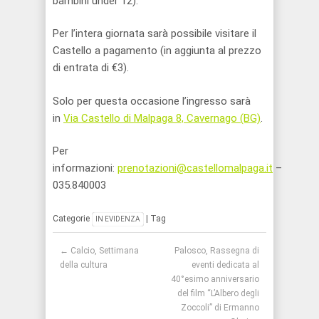
bambini under 12).
Per l’intera giornata sarà possibile visitare il
Castello a pagamento (in aggiunta al prezzo
di entrata di €3).
Solo per questa occasione l’ingresso sarà
in
Via Castello di Malpaga 8, Cavernago (BG)
.
Per
informazioni:
prenotazioni@castellomalpaga.it
–
035.840003
Categorie
| Tag
IN EVIDENZA
Post navigation
←
Calcio, Settimana
Palosco, Rassegna di
della cultura
eventi dedicata al
40°esimo anniversario
del film “L’Albero degli
Zoccoli” di Ermanno