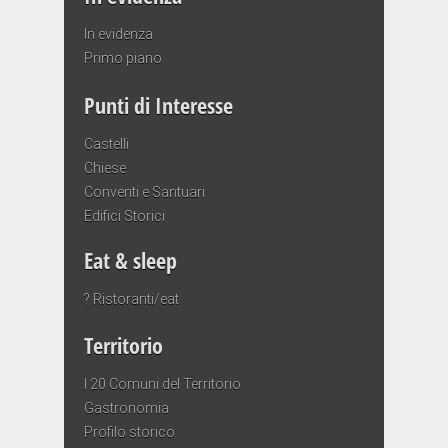
In evidenza
Primo piano
Punti di Interesse
Castelli
Chiese
Conventi e Santuari
Edifici Storici
Eat & sleep
? Ristoranti/eat
Territorio
I 20 Comuni del Territorio
Gastronomia
Profilo storico