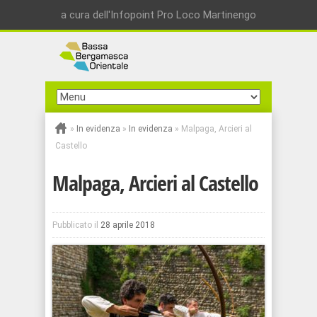
a cura dell'Infopoint Pro Loco Martinengo
»
In evidenza
»
In evidenza
»
Malpaga, Arcieri al
Castello
Malpaga, Arcieri al Castello
Pubblicato il
28 aprile 2018