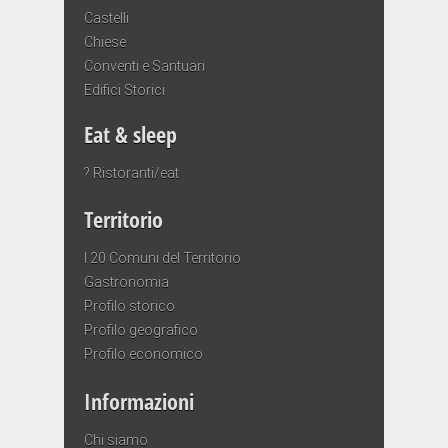
Castelli
Chiese
Conventi e Santuari
Edifici Storici
Eat & sleep
? Ristoranti/eat
Territorio
I 20 Comuni del Territorio
Gastronomia
Profilo storico
Profilo geografico
Profilo economico
Informazioni
Chi siamo