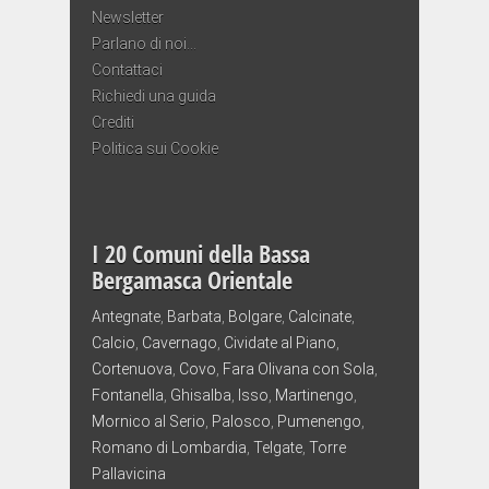
Newsletter
Parlano di noi…
Contattaci
Richiedi una guida
Crediti
Politica sui Cookie
I 20 Comuni della Bassa
Bergamasca Orientale
Antegnate
,
Barbata
,
Bolgare
,
Calcinate
,
Calcio
,
Cavernago
,
Cividate al Piano
,
Cortenuova
,
Covo
,
Fara Olivana con Sola
,
Fontanella
,
Ghisalba
,
Isso
,
Martinengo
,
Mornico al Serio
,
Palosco
,
Pumenengo
,
Romano di Lombardia
,
Telgate
,
Torre
Pallavicina