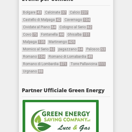
Bolgare
43
Calcinate
37
Calcio
237
Castello di Malpaga
42
Cavernago
104
Cividate al Piano
64
Cologno al Serio
62
Covo
75
Fontanella
44
Ghisalba
151
Malpaga
135
Martinengo
425
Mornico al Serio
62
pagazzano
64
Palosco
53
Romano
104
Romano di Lomabardia
49
Romano di Lombardia
371
Torre Pallavicina
111
Urgnano
88
Partner Ufficiale Green Energy