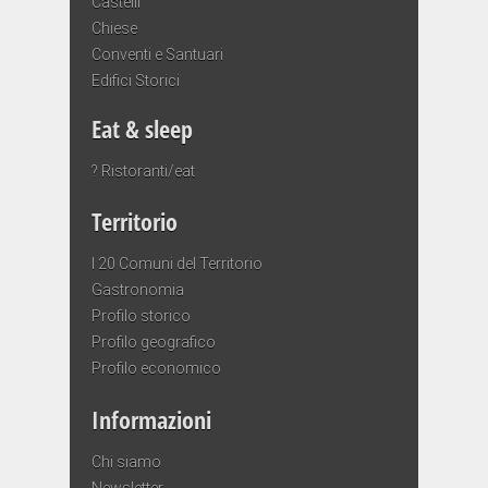
Castelli
Chiese
Conventi e Santuari
Edifici Storici
Eat & sleep
? Ristoranti/eat
Territorio
I 20 Comuni del Territorio
Gastronomia
Profilo storico
Profilo geografico
Profilo economico
Informazioni
Chi siamo
Newsletter