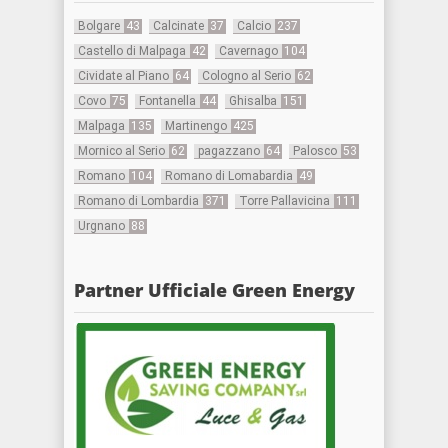
Bolgare
43
Calcinate
37
Calcio
237
Castello di Malpaga
42
Cavernago
104
Cividate al Piano
64
Cologno al Serio
62
Covo
75
Fontanella
44
Ghisalba
151
Malpaga
135
Martinengo
425
Mornico al Serio
62
pagazzano
64
Palosco
53
Romano
104
Romano di Lomabardia
49
Romano di Lombardia
371
Torre Pallavicina
111
Urgnano
88
Partner Ufficiale Green Energy