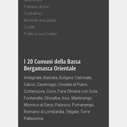
Parlano di noi…
Contattaci
Richiedi una guida
Crediti
Politica sui Cookie
I 20 Comuni della Bassa
Bergamasca Orientale
Antegnate
,
Barbata
,
Bolgare
,
Calcinate
,
Calcio
,
Cavernago
,
Cividate al Piano
,
Cortenuova
,
Covo
,
Fara Olivana con Sola
,
Fontanella
,
Ghisalba
,
Isso
,
Martinengo
,
Mornico al Serio
,
Palosco
,
Pumenengo
,
Romano di Lombardia
,
Telgate
,
Torre
Pallavicina