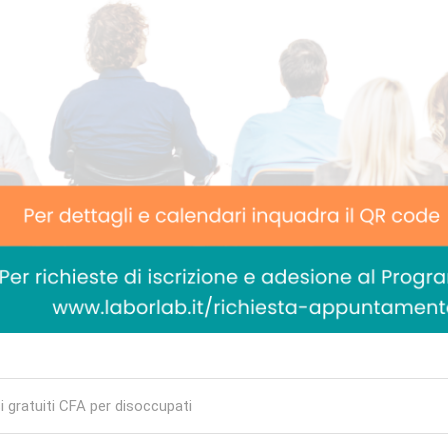
igation
 gratuiti CFA per disoccupati