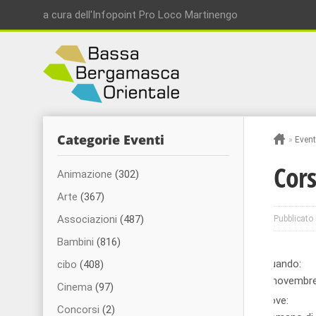
a cura dell'Infopoint Pro Loco Martinengo
Categorie Eventi
»
Event
Cors
Animazione
(302)
Arte
(367)
Associazioni
(487)
Pubblicato 
Bambini
(816)
Quando:
cibo
(408)
3 novembr
Cinema
(97)
Dove:
Concorsi
(2)