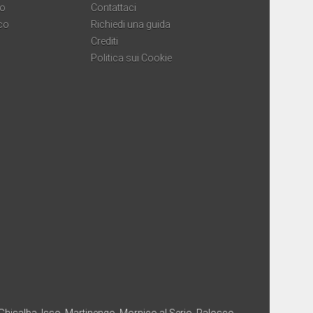
co
Contattaci
co
Richiedi una guida
Crediti
Politica sui Cookie