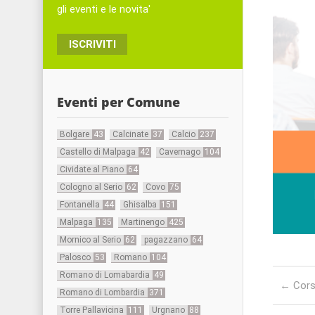
gli eventi e le novita'
ISCRIVITI
Eventi per Comune
Bolgare
43
Calcinate
37
Calcio
237
Castello di Malpaga
42
Cavernago
104
Cividate al Piano
64
Cologno al Serio
62
Covo
75
Fontanella
44
Ghisalba
151
Malpaga
135
Martinengo
425
Mornico al Serio
62
pagazzano
64
Palosco
53
Romano
104
Post nav
Romano di Lomabardia
49
←
Corsi
Romano di Lombardia
371
Torre Pallavicina
111
Urgnano
88