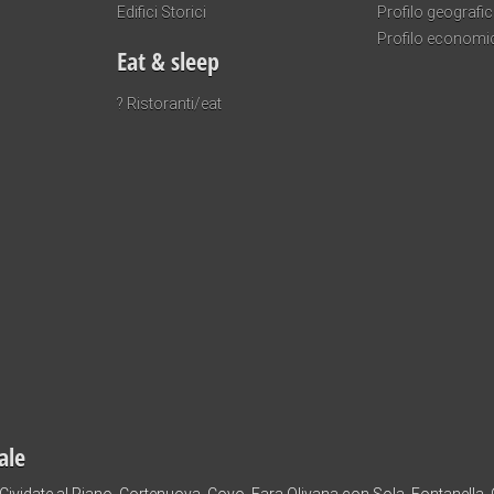
Edifici Storici
Profilo geografi
Profilo economi
Eat & sleep
? Ristoranti/eat
ale