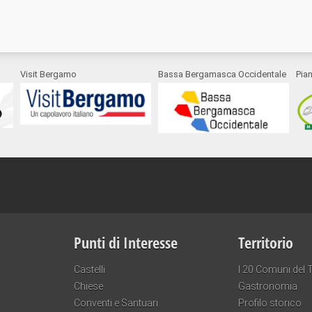
Visit Bergamo
Bassa Bergamasca Occidentale
Pia
Punti di Interesse
Territorio
Castelli
I 20 Comuni del T
Chiese
Gastronomia
Conventi e Santuari
Profilo storico