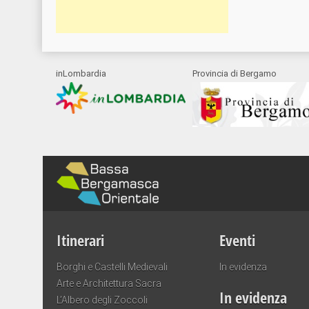
inLombardia
Provincia di Bergamo
Itinerari
Eventi
Borghi e Castelli Medievali
In evidenza
Arte e Architettura Sacra
In evidenza
L’Albero degli Zoccoli