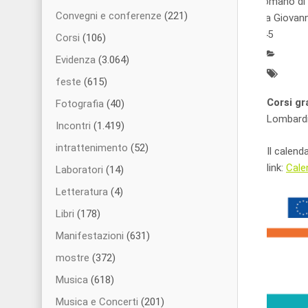
Romano di
Convegni e conferenze
(221)
Via Giovann
145
Corsi
(106)
Evidenza
(3.064)
feste
(615)
Corsi gr
Fotografia
(40)
Lombardi
Incontri
(1.419)
intrattenimento
(52)
Il calend
link:
Cale
Laboratori
(14)
Letteratura
(4)
Libri
(178)
Manifestazioni
(631)
mostre
(372)
Musica
(618)
Musica e Concerti
(201)