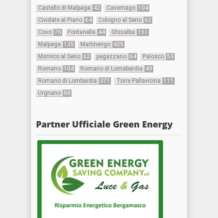
Castello di Malpaga
42
Cavernago
104
Cividate al Piano
64
Cologno al Serio
62
Covo
75
Fontanella
44
Ghisalba
151
Malpaga
135
Martinengo
425
Mornico al Serio
62
pagazzano
64
Palosco
53
Romano
104
Romano di Lomabardia
49
Romano di Lombardia
371
Torre Pallavicina
111
Urgnano
88
Partner Ufficiale Green Energy