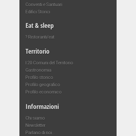
Conventi e Santuari
Edifici Storici
Eat & sleep
? Ristoranti/eat
Territorio
I 20 Comuni del Territorio
Gastronomia
Profilo storico
Profilo geografico
Profilo economico
Informazioni
Chi siamo
Newsletter
Parlano di noi…