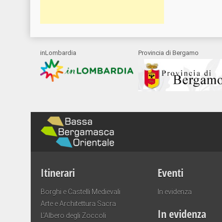
inLombardia
Provincia di Bergamo
Itinerari
Eventi
Borghi e Castelli Medievali
In evidenza
Arte e Architettura Sacra
In evidenza
L’Albero degli Zoccoli