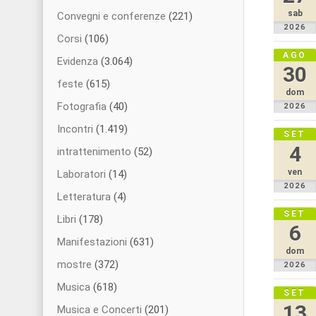
sab
Convegni e conferenze
(221)
2026
Corsi
(106)
AGO
Evidenza
(3.064)
30
feste
(615)
dom
Fotografia
(40)
2026
Incontri
(1.419)
SET
4
intrattenimento
(52)
ven
Laboratori
(14)
2026
Letteratura
(4)
SET
Libri
(178)
6
Manifestazioni
(631)
dom
mostre
(372)
2026
Musica
(618)
SET
13
Musica e Concerti
(201)