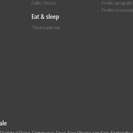
Edifici Storici
Profilo geografi
Profilo economi
Eat & sleep
? Ristoranti/eat
ale