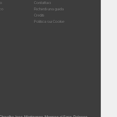
co
Contattaci
co
Richiedi una guida
Crediti
Politica sui Cookie