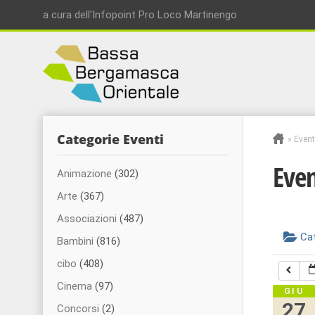
a cura dell'Infopoint Pro Loco Martinengo
Categorie Eventi
»
Event
Even
Animazione
(302)
Arte
(367)
Associazioni
(487)
Ca
Bambini
(816)
cibo
(408)
Cinema
(97)
GIU
27
Concorsi
(2)