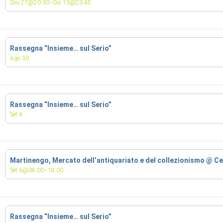
Giu 27@20:30–Dic 13@23:45
Rassegna “Insieme… sul Serio”
Ago 30
Rassegna “Insieme… sul Serio”
Set 4
Martinengo, Mercato dell’antiquariato e del collezionismo
@ Ce
Set 6@08:00–18:00
Rassegna “Insieme… sul Serio”