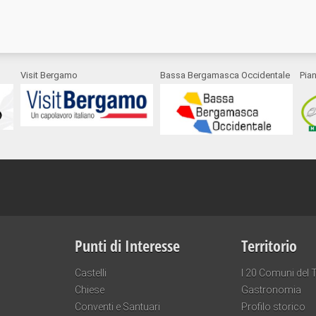
Visit Bergamo
Bassa Bergamasca Occidentale
Pia
Punti di Interesse
Territorio
Castelli
I 20 Comuni del T
Chiese
Gastronomia
Conventi e Santuari
Profilo storico