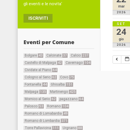
gli eventi e le novita'
mar
2026
ISCRIVITI
SET
24
gio
Eventi per Comune
2026
Bolgare
43
Calcinate
37
Calcio
237
Castello di Malpaga
42
Cavernago
104
Cividate al Piano
64
Cologno al Serio
62
Covo
75
Fontanella
44
Ghisalba
151
Malpaga
135
Martinengo
425
Mornico al Serio
62
pagazzano
64
Palosco
53
Romano
104
Romano di Lomabardia
49
Romano di Lombardia
371
Torre Pallavicina
111
Urgnano
88