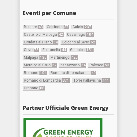
Eventi per Comune
Bolgare
43
Calcinate
37
Calcio
237
Castello di Malpaga
42
Cavernago
104
Cividate al Piano
64
Cologno al Serio
62
Covo
75
Fontanella
44
Ghisalba
151
Malpaga
135
Martinengo
425
Mornico al Serio
62
pagazzano
64
Palosco
53
Romano
104
Romano di Lomabardia
49
Romano di Lombardia
371
Torre Pallavicina
111
Urgnano
88
Partner Ufficiale Green Energy