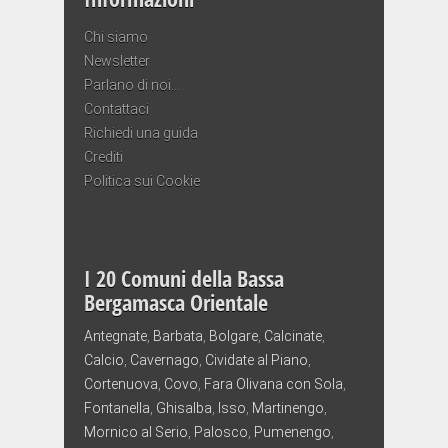
Chi siamo
Newsletter
Parlano di noi…
Contattaci
Richiedi una guida
Crediti
Politica sui Cookie
I 20 Comuni della Bassa
Bergamasca Orientale
Antegnate
,
Barbata
,
Bolgare
,
Calcinate
,
Calcio
,
Cavernago
,
Cividate al Piano
,
Cortenuova
,
Covo
,
Fara Olivana con Sola
,
Fontanella
,
Ghisalba
,
Isso
,
Martinengo
,
Mornico al Serio
,
Palosco
,
Pumenengo
,