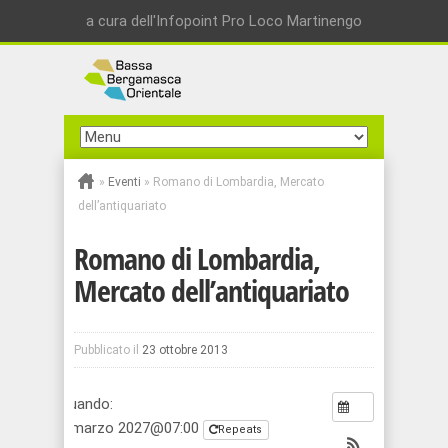
a cura dell'Infopoint Pro Loco Martinengo
»
Eventi
»
Romano di Lombardia, Mercato
dell’antiquariato
Romano di Lombardia,
Mercato dell’antiquariato
Pubblicato il
23 ottobre 2013
Quando:
6 marzo 2027@07:00
Repeats