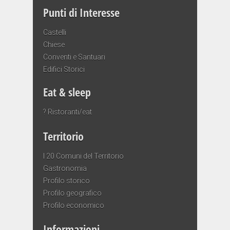
Punti di Interesse
Castelli
Chiese
Conventi e Santuari
Edifici Storici
Eat & sleep
? Ristoranti/eat
Territorio
I 20 Comuni del Territorio
Gastronomia
Profilo storico
Profilo geografico
Profilo economico
Informazioni