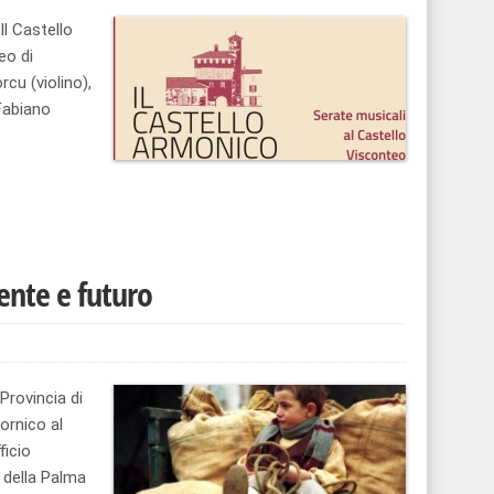
Il Castello
eo di
cu (violino),
 Fabiano
sente e futuro
 Provincia di
ornico al
ficio
 della Palma