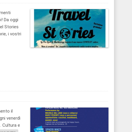
omenti
i! Da oggi
el Stories
ie, i vostri
ento il
gni venerdì
. Cultura e