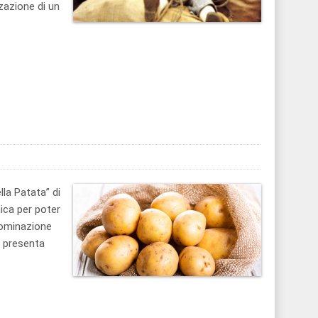
zzazione di un
la Patata” di
nica per poter
nominazione
e presenta