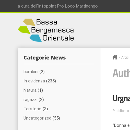
a cura dell'Infopoint Pro Loco Martinengo
Categorie News
»
Artic
Auth
bambini
(2)
In evidenza
(235)
Natura
(1)
Urgna
ragazzi
(2)
Territorio
(3)
Pubblicato 
Uncategorized
(55)
“Donna è 