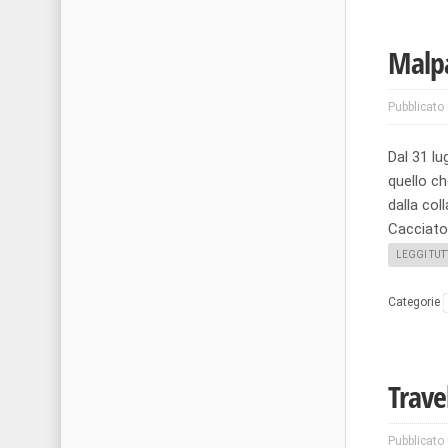
Malp
Pubblicato 
Dal 31 lu
quello c
dalla col
Cacciato
LEGGI TUT
Categorie
Trave
Pubblicato 