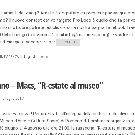
gli amanti dei viaggi? Amate fotografare e riprendere paesaggi e m
to? Il nuovo contest estivo targato Pro Loco è quello che fa per vo
rimo di ottobre potrete pubblicare sulla nostra pagina facebook Trav
Martinengo (o inviarci all’email info@martinengo.org) le vostre stor
i di viaggio e concorrere per
LEGGI TUTTO
|
Tag
IN EVIDENZA
Martinengo
o – Macs, “R-estate al museo”
il
5 luglio 2017
n va in vacanza!! Per un’estate all’insegna della cultura e del divertim
(Museo d’Arte e Cultura Sacra) di Romano di Lombardia organizza, o
30 giugno al 4 agosto alle ore 21.00, la rassegna: “R-estate al museo