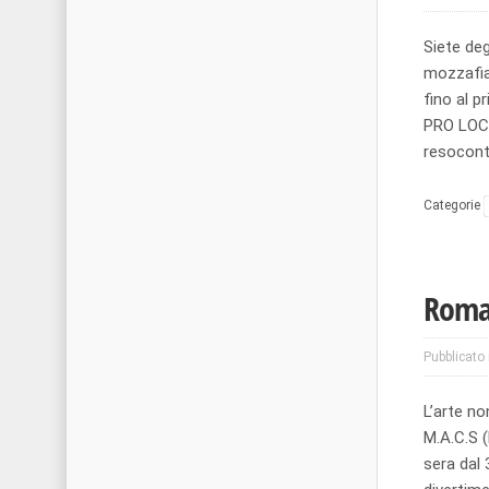
Siete de
mozzafia
fino al p
PRO LOCO 
resocont
Categorie
Roman
Pubblicato 
L’arte no
M.A.C.S 
sera dal 