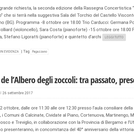
grande richiesta, la seconda edizione della Rassegna Concertistica “
 che si terrà nella suggestiva Sala del Torchio del Castello Viscont
o (BG). Programma -8 ottobre ore 18.00 Trio Carducci: Germana Por
olliard (violoncello), Sara Costa (pianoforte) -15 ottobre ore 18.00
, Stefano Ligoratti (pianoforte) e quintetto d’archi
LEGGI TUTTO
|
Tag
IN EVIDENZA
Pagazzano
° de l’Albero degli zoccoli: tra passato, pre
il
26 settembre 2017
2 ottobre, dalle ore 11:30 alle ore 12:30 presso l’aula consiliare della
i Comuni di Calcinate, Cividate al Piano, Cortenuova, Martinengo, M
losco e Treviglio, in collaborazione con la Provincia di Bergamo e l’Uf
o presenteranno, in concomitanza del 40° anniversario della vittoria