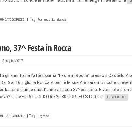
nto sotto il sole…e le stelle!” Giovani artisti emergenti avranno la
L
|
Tag
UNCATEGORIZED
Romano di Lombardia
no, 37^ Festa in Rocca
il
5 luglio 2017
i gli anni torna l’attesissima “Festa in Rocca” presso il Castello Alb
Dal 6 al 16 luglio la Rocca Albani e le sue Aie saranno ricche di eventi
stazione giunge quest’anno alla sua 37^ edizione. E voi siete pronti
ioevo? GIOVEDÌ 6 LUGLIO Ore 20.30 CORTEO STORICO
LEGGI TUTTO
|
Tag
UNCATEGORIZED
urgnano
igation