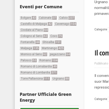
Urgnano t
Eventi per Comune
normalit
primaver
Bolgare
43
Calcinate
37
Calcio
237
Castello di Malpaga
42
Cavernago
104
Categorie
Cividate al Piano
64
Cologno al Serio
62
Covo
75
Fontanella
44
Ghisalba
151
Malpaga
135
Martinengo
425
Il co
Mornico al Serio
62
pagazzano
64
Palosco
53
Romano
104
Pubblicato 
Romano di Lomabardia
49
Romano di Lombardia
371
Il conven
Torre Pallavicina
111
Urgnano
88
suor Mari
repressi
Partner Ufficiale Green
Energy
Categorie