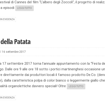
Festival di Cannes del film “L’albero degli Zoccoli”, il progetto di reali
 a episodi
LEGGI TUTTO
IN EVIDENZA
 della Patata
il
16 settembre 2017
 17 settembre 2017 torna l’annuale appuntamento con la “Festa del
o. Dalle ore 9 alle ore 18 sotto i portici martinenghesi occasione u
re direttamente dai produttori locali il famoso prodotto De.Co. (de
, dalla caratteristica polpa di color bianco o leggermente giallo ch
alità organolettiche davvero speciali! Oltre
LEGGI TUTTO
IN EVIDENZA