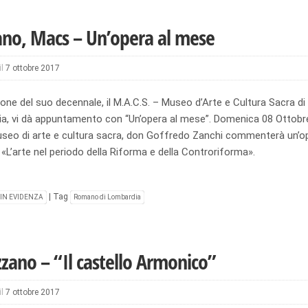
o, Macs – Un’opera al mese
il
7 ottobre 2017
one del suo decennale, il M.A.C.S. – Museo d’Arte e Cultura Sacra d
a, vi dà appuntamento con “Un’opera al mese”. Domenica 08 Ottobre a
seo di arte e cultura sacra, don Goffredo Zanchi commenterà un’o
«L’arte nel periodo della Riforma e della Controriforma».
|
Tag
IN EVIDENZA
Romano di Lombardia
zano – “Il castello Armonico”
il
7 ottobre 2017