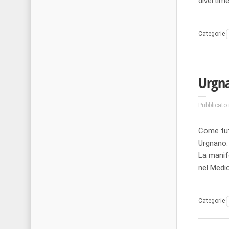
divertime
Categorie
Urgna
Pubblicato 
Come tutt
Urgnano. 
La manife
nel Med
Categorie
Post nav