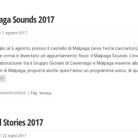
aga Sounds 2017
il
1 agosto 2017
glio al 6 agosto, presso il castello di Malpaga (area festa cacciatori),
he ormai è diventato un appuntamento fisso: il Malpaga Sounds. L’ev
laborazione tra il Gruppo Giovani di Cavernago e Malpaga insieme all
ri di Malpaga, proporrà anche quest’anno un programma unico, di qua
TO
|
Tag
UNCATEGORIZED
Malpaga
l Stories 2017
il
22 luglio 2017