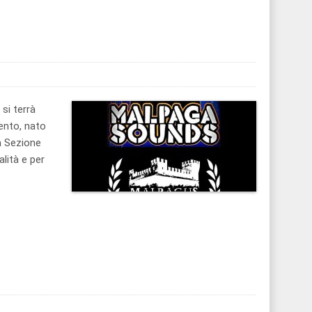
 si terrà
ento, nato
a Sezione
lità e per