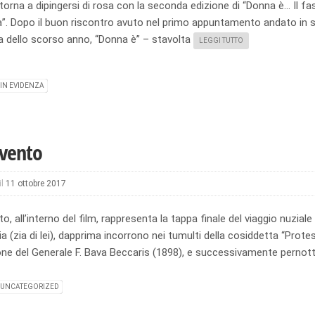
orna a dipingersi di rosa con la seconda edizione di “Donna è… Il fas
à”. Dopo il buon riscontro avuto nel primo appuntamento andato in s
a dello scorso anno, “Donna è” – stavolta
LEGGI TUTTO
IN EVIDENZA
nvento
il
11 ottobre 2017
to, all’interno del film, rappresenta la tappa finale del viaggio nuzia
a (zia di lei), dapprima incorrono nei tumulti della cosiddetta “Pro
one del Generale F. Bava Beccaris (1898), e successivamente pernott
UNCATEGORIZED