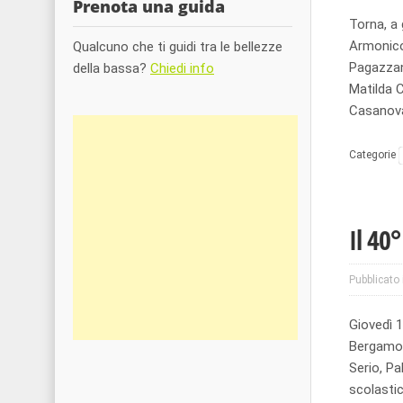
Prenota una guida
Torna, a 
Armonico”
Qualcuno che ti guidi tra le bellezze
Pagazzan
della bassa?
Chiedi info
Matilda C
Casanova
Categorie
Il 40
Pubblicato 
Giovedì 1
Bergamo, 
Serio, Pa
scolastic