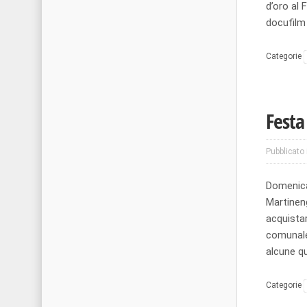
d’oro al 
docufilm
Categorie
Festa
Pubblicato 
Domenica
Martineng
acquista
comunale)
alcune qu
Categorie