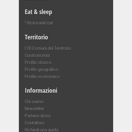
Eat & sleep
? Ristoranti/eat
Territorio
I 20 Comuni del Territorio
Gastronomia
Profilo storico
Profilo geografico
Profilo economico
Informazioni
Chi siamo
Newsletter
Parlano di noi…
Contattaci
Richiedi una guida