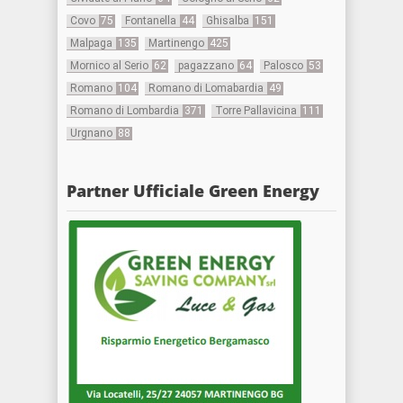
Covo
75
Fontanella
44
Ghisalba
151
Malpaga
135
Martinengo
425
Mornico al Serio
62
pagazzano
64
Palosco
53
Romano
104
Romano di Lomabardia
49
Romano di Lombardia
371
Torre Pallavicina
111
Urgnano
88
Partner Ufficiale Green Energy