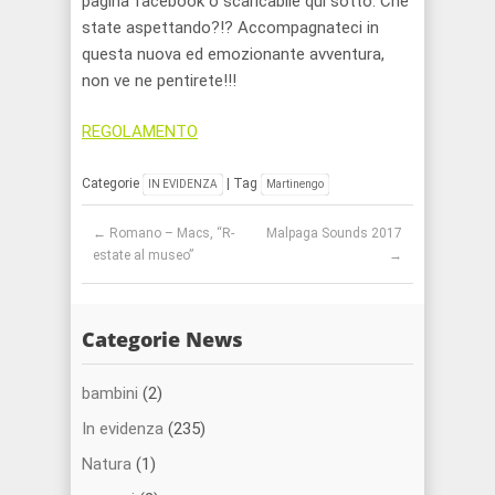
pagina facebook o scaricabile qui sotto. Che
state aspettando?!? Accompagnateci in
questa nuova ed emozionante avventura,
non ve ne pentirete!!!
REGOLAMENTO
Categorie
| Tag
IN EVIDENZA
Martinengo
Post navigation
←
Romano – Macs, “R-
Malpaga Sounds 2017
estate al museo”
→
Categorie News
bambini
(2)
In evidenza
(235)
Natura
(1)