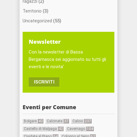
ragazzi
(2)
Territorio
(3)
Uncategorized
(55)
Newsletter
Con la newsletter di Bassa
Bergamasca sei aggiornato su tutti gli
eventi e le novita'
ISCRIVITI
Eventi per Comune
Bolgare
43
Calcinate
37
Calcio
237
Castello di Malpaga
42
Cavernago
104
Cividate al Piano
64
Cologno al Serio
62