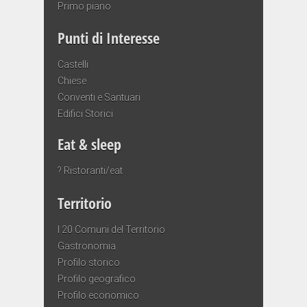
Primo piano
Punti di Interesse
Castelli
Chiese
Conventi e Santuari
Edifici Storici
Eat & sleep
? Ristoranti/eat
Territorio
I 20 Comuni del Territorio
Gastronomia
Profilo storico
Profilo geografico
Profilo economico