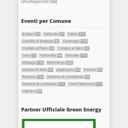
Uncategorized
(55)
Eventi per Comune
Bolgare
43
Calcinate
37
Calcio
237
Castello di Malpaga
42
Cavernago
104
Cividate al Piano
64
Cologno al Serio
62
Covo
75
Fontanella
44
Ghisalba
151
Malpaga
135
Martinengo
425
Mornico al Serio
62
pagazzano
64
Palosco
53
Romano
104
Romano di Lomabardia
49
Romano di Lombardia
371
Torre Pallavicina
111
Urgnano
88
Partner Ufficiale Green Energy