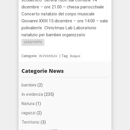
scolastico Serata fuori dal comune 14
dicembre – ore 21.00 – chiesa parrocchiale
Concerto natalizio del corpo musicale
Giovanni XXIII 15 dicembre – ore 14.00 – sala
polivalente Christmas Lab Laboratorio
natalizio per bambini organizzato
LEGGI TUTTO
Categorie
|
Tag
IN EVIDENZA
Bolgare
Categorie News
bambini
(2)
In evidenza
(235)
Natura
(1)
ragazzi
(2)
Territorio
(3)