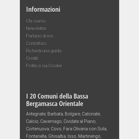
Informazioni
Chi siamo
Newsletter
Parlano di noi…
Contattaci
Richiedi una guida
Crediti
Politica sui Cookie
I 20 Comuni della Bassa
Bergamasca Orientale
Antegnate
,
Barbata
,
Bolgare
,
Calcinate
,
Calcio
,
Cavernago
,
Cividate al Piano
,
Cortenuova
,
Covo
,
Fara Olivana con Sola
,
Fontanella
,
Ghisalba
,
Isso
,
Martinengo
,