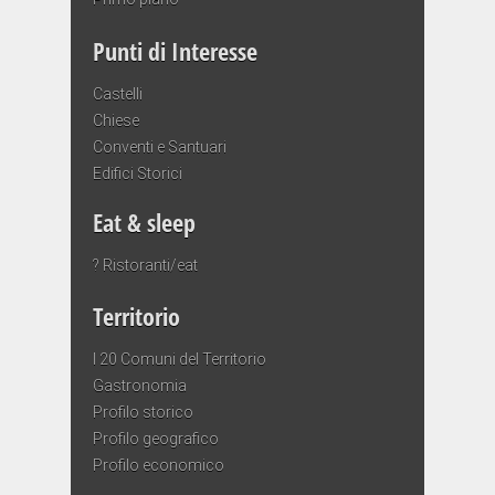
Punti di Interesse
Castelli
Chiese
Conventi e Santuari
Edifici Storici
Eat & sleep
? Ristoranti/eat
Territorio
I 20 Comuni del Territorio
Gastronomia
Profilo storico
Profilo geografico
Profilo economico