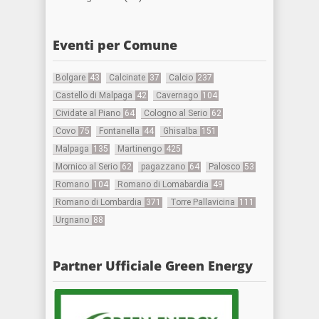
Eventi per Comune
Bolgare
43
Calcinate
37
Calcio
237
Castello di Malpaga
42
Cavernago
104
Cividate al Piano
64
Cologno al Serio
62
Covo
75
Fontanella
44
Ghisalba
151
Malpaga
135
Martinengo
425
Mornico al Serio
62
pagazzano
64
Palosco
53
Romano
104
Romano di Lomabardia
49
Romano di Lombardia
371
Torre Pallavicina
111
Urgnano
88
Partner Ufficiale Green Energy