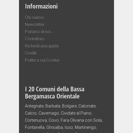
Informazioni
Chi siamo
Newsletter
Parlano di noi…
Contattaci
Richiedi una guida
Crediti
Politica sui Cookie
I 20 Comuni della Bassa
Bergamasca Orientale
Antegnate
,
Barbata
,
Bolgare
,
Calcinate
,
Calcio
,
Cavernago
,
Cividate al Piano
,
Cortenuova
,
Covo
,
Fara Olivana con Sola
,
Fontanella
,
Ghisalba
,
Isso
,
Martinengo
,