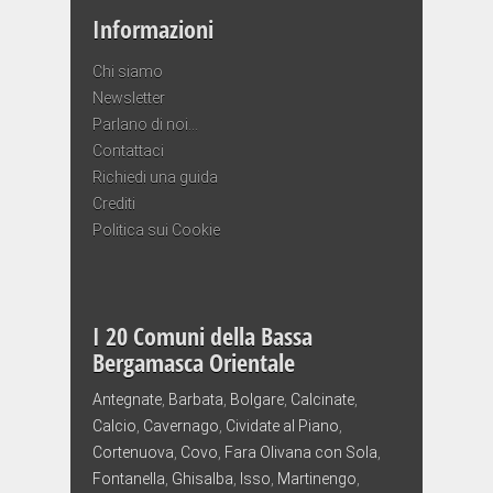
Informazioni
Chi siamo
Newsletter
Parlano di noi…
Contattaci
Richiedi una guida
Crediti
Politica sui Cookie
I 20 Comuni della Bassa
Bergamasca Orientale
Antegnate
,
Barbata
,
Bolgare
,
Calcinate
,
Calcio
,
Cavernago
,
Cividate al Piano
,
Cortenuova
,
Covo
,
Fara Olivana con Sola
,
Fontanella
,
Ghisalba
,
Isso
,
Martinengo
,