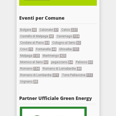
Eventi per Comune
Bolgare
43
Calcinate
37
Calcio
237
Castello di Malpaga
42
Cavernago
104
Cividate al Piano
64
Cologno al Serio
62
Covo
75
Fontanella
44
Ghisalba
151
Malpaga
135
Martinengo
425
Mornico al Serio
62
pagazzano
64
Palosco
53
Romano
104
Romano di Lomabardia
49
Romano di Lombardia
371
Torre Pallavicina
111
Urgnano
88
Partner Ufficiale Green Energy