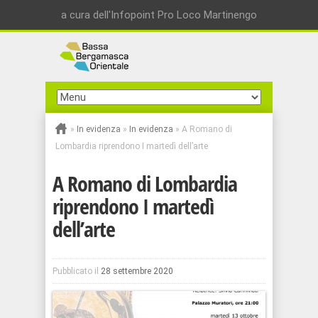
a cura dell'Infopoint Pro Loco Martinengo
»
In evidenza
»
In evidenza
»
A Romano di
Lombardia riprendono I martedì dell’arte
A Romano di Lombardia
riprendono I martedì
dell’arte
Pubblicato il
28 settembre 2020