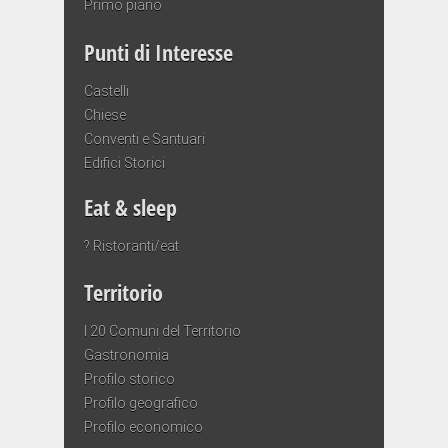
Primo piano
Punti di Interesse
Castelli
Chiese
Conventi e Santuari
Edifici Storici
Eat & sleep
? Ristoranti/eat
Territorio
I 20 Comuni del Territorio
Gastronomia
Profilo storico
Profilo geografico
Profilo economico