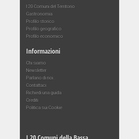
I 20 Comuni del Territorio
Gastronomia
Profilo storico
Profilo geografico
Profilo economico
Informazioni
Chi siamo
Newsletter
Parlano di noi…
Contattaci
Richiedi una guida
Crediti
Politica sui Cookie
I 20 Comuni della Bassa