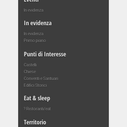
In evidenza
In evidenza
In evidenza
Primo piano
Punti di Interesse
Castelli
Chiese
Conventi e Santuari
Edifici Storici
Eat & sleep
? Ristoranti/eat
Territorio