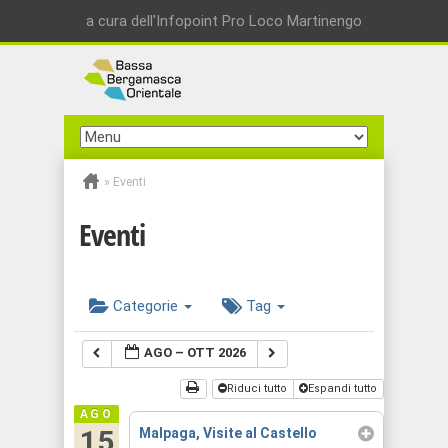
a cura dell'Infopoint Pro Loco Martinengo
»
Eventi
Eventi
Categorie
Tag
AGO – OTT 2026
Riduci tutto
Espandi tutto
AGO
15
Malpaga, Visite al Castello