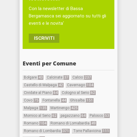
Con la newsletter di Bassa
Bergamasca sei aggiornato su tutti gli
eventi e le novita'
ISCRIVITI
Eventi per Comune
Bolgare
43
Calcinate
37
Calcio
237
Castello di Malpaga
42
Cavernago
104
Cividate al Piano
64
Cologno al Serio
62
Covo
75
Fontanella
44
Ghisalba
151
Malpaga
135
Martinengo
425
Mornico al Serio
62
pagazzano
64
Palosco
53
Romano
104
Romano di Lomabardia
49
Romano di Lombardia
371
Torre Pallavicina
111