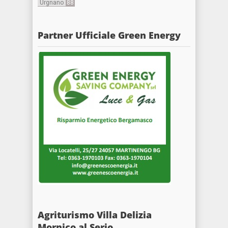
Urgnano
88
Partner Ufficiale Green Energy
Agriturismo Villa Delizia
Mornico al Serio