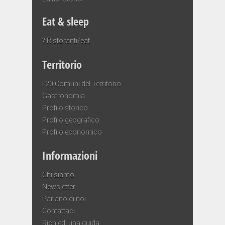
Eat & sleep
? Ristoranti/eat
Territorio
I 20 Comuni del Territorio
Gastronomia
Profilo storico
Profilo geografico
Profilo economico
Informazioni
Chi siamo
Newsletter
Parlano di noi…
Contattaci
Richiedi una guida