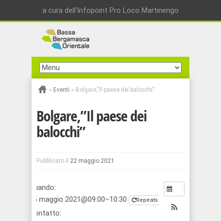
a cura dell'Infopoint Pro Loco Martinengo
»
Eventi
»
Bolgare,”Il paese dei balocchi”
Bolgare,”Il paese dei
balocchi”
Pubblicato il
22 maggio 2021
Quando:
25 maggio 2021@09:00–10:30
Repeats
Contatto: