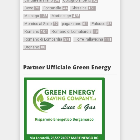
Cividate al Piano
64
Cologno al Serio
62
Covo
75
Fontanella
44
Ghisalba
151
Malpaga
135
Martinengo
425
Mornico al Serio
62
pagazzano
64
Palosco
53
Romano
104
Romano di Lomabardia
49
Romano di Lombardia
371
Torre Pallavicina
111
Urgnano
88
Partner Ufficiale Green Energy