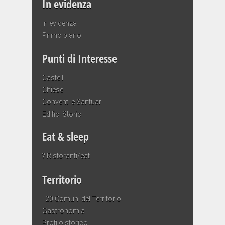
In evidenza
In evidenza
Primo piano
Punti di Interesse
Castelli
Chiese
Conventi e Santuari
Edifici Storici
Eat & sleep
? Ristoranti/eat
Territorio
I 20 Comuni del Territorio
Gastronomia
Profilo storico