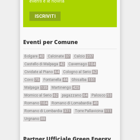
eventi e le novita'
ISCRIVITI
Eventi per Comune
Bolgare
43
Calcinate
37
Calcio
237
Castello di Malpaga
42
Cavernago
104
Cividate al Piano
64
Cologno al Serio
62
Covo
75
Fontanella
44
Ghisalba
151
Malpaga
135
Martinengo
425
Mornico al Serio
62
pagazzano
64
Palosco
53
Romano
104
Romano di Lomabardia
49
Romano di Lombardia
371
Torre Pallavicina
111
Urgnano
88
Partner Ufficiale Green Energy