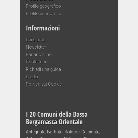
Profilo geografico
Profilo economico
Informazioni
Chi siamo
Newsletter
Parlano di noi…
Contattaci
Richiedi una guida
Crediti
Politica sui Cookie
I 20 Comuni della Bassa
Bergamasca Orientale
Antegnate
,
Barbata
,
Bolgare
,
Calcinate
,