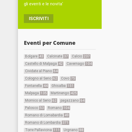
gli eventi e le novita'
ISCRIVITI
Eventi per Comune
Bolgare
43
Calcinate
37
Calcio
237
Castello di Malpaga
42
Cavernago
104
Cividate al Piano
64
Cologno al Serio
62
Covo
75
Fontanella
44
Ghisalba
151
Malpaga
135
Martinengo
425
Mornico al Serio
62
pagazzano
64
Palosco
53
Romano
104
Romano di Lomabardia
49
Romano di Lombardia
371
Torre Pallavicina
111
Urgnano
88