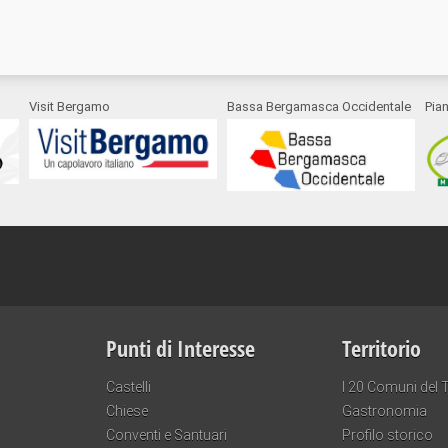
Visit Bergamo
Bassa Bergamasca Occidentale
Pia
Punti di Interesse
Territorio
Castelli
I 20 Comuni del T
Chiese
Gastronomia
Conventi e Santuari
Profilo storico