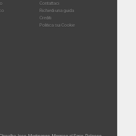
co
Contattaci
co
Richiedi una guida
Crediti
Politica sui Cookie