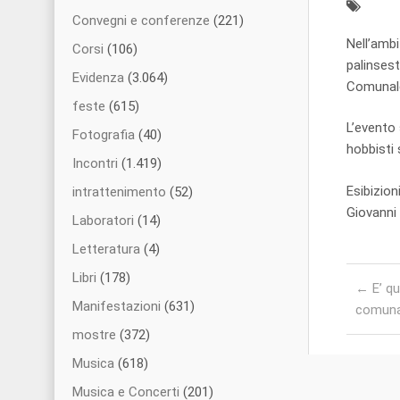
Convegni e conferenze
(221)
Nell’ambi
Corsi
(106)
palinsest
Evidenza
(3.064)
Comunale 
feste
(615)
L’evento 
Fotografia
(40)
hobbisti
Incontri
(1.419)
Esibizio
intrattenimento
(52)
Giovanni 
Laboratori
(14)
Letteratura
(4)
Post nav
Libri
(178)
←
E’ qu
Manifestazioni
(631)
comuna
mostre
(372)
Musica
(618)
Musica e Concerti
(201)