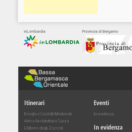
inLombardia
Provincia di Bergamo
Itinerari
Eventi
Borghi e Castelli Medievali
In evidenza
Arte e Architettura Sacra
In evidenza
L’Albero degli Zoccoli