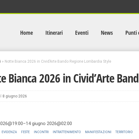
Home
Itinerari
Eventi
News
Punti 
i
»
Notte Bianca 2026 in Civid’Arte Bando Regione Lombardia Style
e Bianca 2026 in Civid’Arte Ban
il
8 giugno 2026
2026@19:00–14 giugno 2026@02:00
EVIDENZA
FESTE
INCONTRI
INTRATTENIMENTO
MANIFESTAZIONI
TERRITORIO