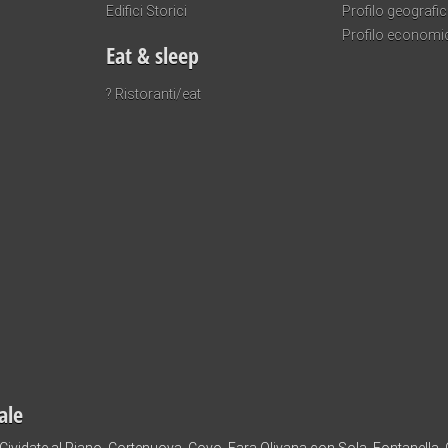
Edifici Storici
Profilo geografi
Profilo economi
Eat & sleep
? Ristoranti/eat
ale