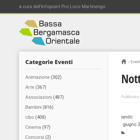
a cura dell'Infopoint Pro Loco Martinengo
Categorie Eventi
»
Event
Nott
Animazione
(302)
Arte
(367)
Associazioni
(487)
Pubblicato 
Bambini
(816)
Quando:
cibo
(408)
13 giugno 
Cinema
(97)
Concorsi
(2)