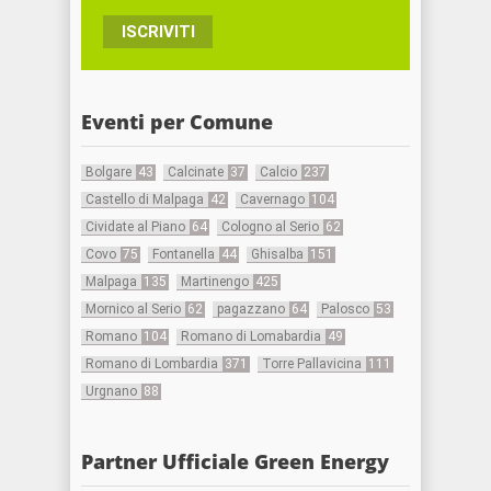
ISCRIVITI
Eventi per Comune
Bolgare
43
Calcinate
37
Calcio
237
Castello di Malpaga
42
Cavernago
104
Cividate al Piano
64
Cologno al Serio
62
Covo
75
Fontanella
44
Ghisalba
151
Malpaga
135
Martinengo
425
Mornico al Serio
62
pagazzano
64
Palosco
53
Romano
104
Romano di Lomabardia
49
Romano di Lombardia
371
Torre Pallavicina
111
Urgnano
88
Partner Ufficiale Green Energy