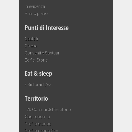
In evidenza
Primo piano
Punti di Interesse
Castelli
Chiese
Conventi e Santuari
Edifici Storici
Eat & sleep
? Ristoranti/eat
Territorio
I 20 Comuni del Territorio
Gastronomia
Profilo storico
Profilo geografico