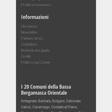
Profilo economico
Informazioni
Chi siamo
Newsletter
Parlano di noi…
Contattaci
Richiedi una guida
Crediti
Politica sui Cookie
I 20 Comuni della Bassa
Bergamasca Orientale
Antegnate
,
Barbata
,
Bolgare
,
Calcinate
,
Calcio
,
Cavernago
,
Cividate al Piano
,