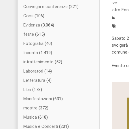
Dove:
Convegni e conferenze
(221)
Teatro Fond
Corsi
(106)
Evidenza
(3.064)
feste
(615)
Sabato 2
Fotografia
(40)
svolgerà 
comune d
Incontri
(1.419)
intrattenimento
(52)
Evento o
Laboratori
(14)
Letteratura
(4)
Libri
(178)
Manifestazioni
(631)
mostre
(372)
Musica
(618)
Musica e Concerti
(201)