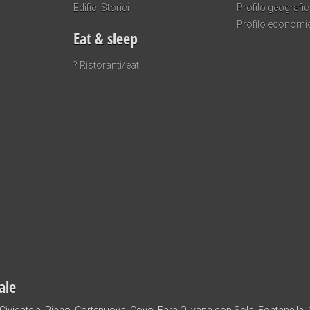
Edifici Storici
Profilo geografi
Profilo economi
Eat & sleep
? Ristoranti/eat
ale