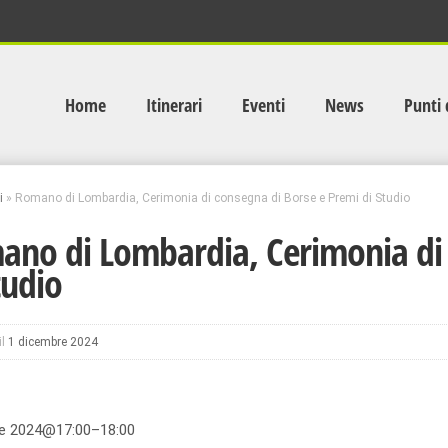
Home
Itinerari
Eventi
News
Punti 
i
»
Romano di Lombardia, Cerimonia di consegna di Borse e Premi di Studio
no di Lombardia, Cerimonia di 
tudio
il
1 dicembre 2024
e 2024@17:00–18:00