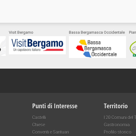
Visit Bergamo
Bassa Bergamasca Occidentale
Pia
Punti di Interesse
Territorio
Castelli
I 20 Comuni del T
Chiese
Gastronomia
Conventi e Santuari
Profilo storico