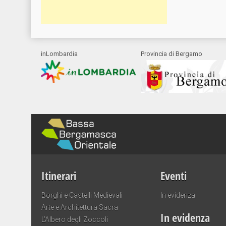
inLombardia
Provincia di Bergamo
Itinerari
Eventi
Borghi e Castelli Medievali
In evidenza
Arte e Architettura Sacra
In evidenza
L’Albero degli Zoccoli