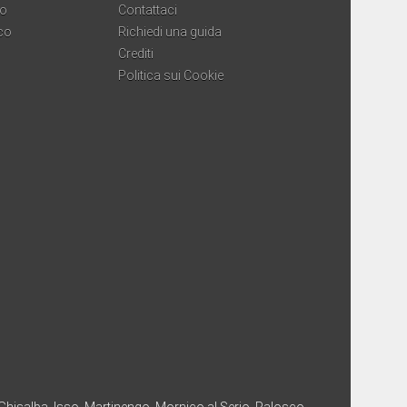
co
Contattaci
co
Richiedi una guida
Crediti
Politica sui Cookie