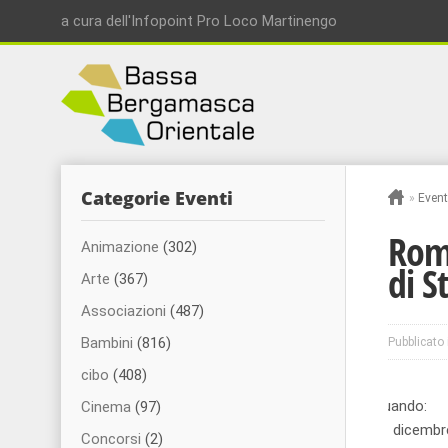
a cura dell'Infopoint Pro Loco Martinengo
Categorie Eventi
»
Event
Roma
Animazione
(302)
di S
Arte
(367)
Associazioni
(487)
Bambini
(816)
Pubblicato 
cibo
(408)
Quando:
Cinema
(97)
21 dicembr
Concorsi
(2)