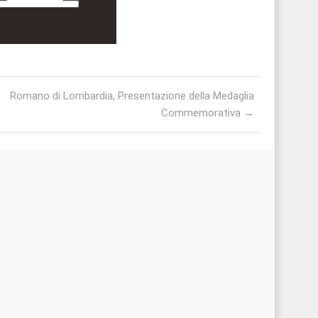
Romano di Lombardia, Presentazione della Medaglia
Commemorativa
→