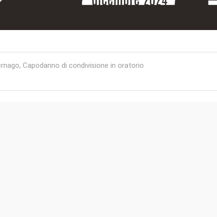
igation
nago, Capodanno di condivisione in oratorio