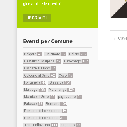
gli eventi e le novita'
ISCRIVITI
Post nav
←
Caver
Eventi per Comune
Bolgare
43
Calcinate
37
Calcio
237
Castello di Malpaga
42
Cavernago
104
Cividate al Piano
64
Cologno al Serio
62
Covo
75
Fontanella
44
Ghisalba
151
Malpaga
135
Martinengo
425
Mornico al Serio
62
pagazzano
64
Palosco
53
Romano
104
Romano di Lomabardia
49
Romano di Lombardia
371
Torre Pallavicina
111
Urgnano
88