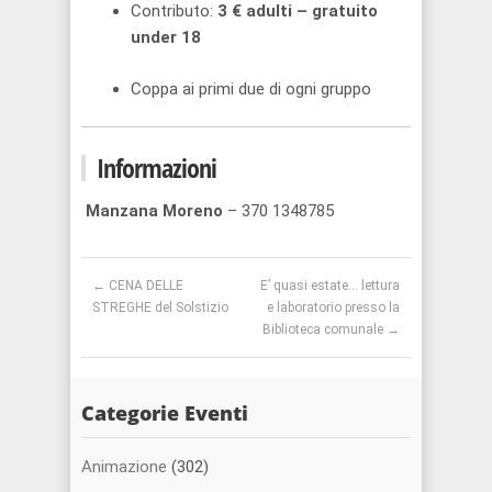
Contributo:
3 € adulti – gratuito
under 18
Coppa ai primi due di ogni gruppo
Informazioni
Manzana Moreno
– 370 1348785
Post navigation
←
CENA DELLE
E’ quasi estate… lettura
STREGHE del Solstizio
e laboratorio presso la
Biblioteca comunale
→
Categorie Eventi
Animazione
(302)