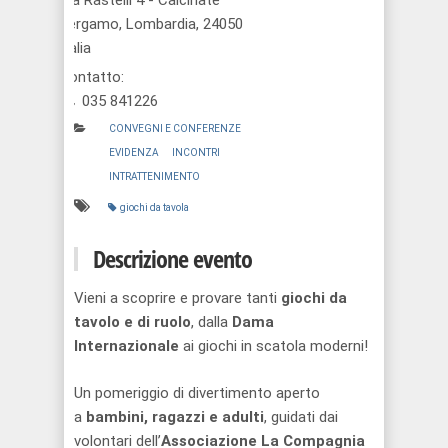
Via Rastelli 4 - Calcinate
Bergamo, Lombardia, 24050
Italia
Contatto:
035 841226
CONVEGNI E CONFERENZE
EVIDENZA
INCONTRI
INTRATTENIMENTO
giochi da tavola
Descrizione evento
Vieni a scoprire e provare tanti
giochi da
tavolo e di ruolo
, dalla
Dama
Internazionale
ai giochi in scatola moderni!
Un pomeriggio di divertimento aperto
a
bambini, ragazzi e adulti
, guidati dai
volontari dell’
Associazione La Compagnia