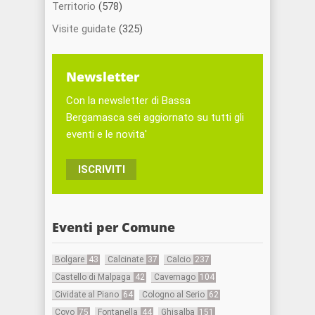
Territorio
(578)
Visite guidate
(325)
Newsletter
Con la newsletter di Bassa
Bergamasca sei aggiornato su tutti gli
eventi e le novita'
ISCRIVITI
Eventi per Comune
Bolgare
43
Calcinate
37
Calcio
237
Castello di Malpaga
42
Cavernago
104
Cividate al Piano
64
Cologno al Serio
62
Covo
75
Fontanella
44
Ghisalba
151