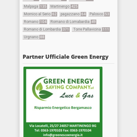
Malpaga
135
Martinengo
425
Mornico al Serio
62
pagazzano
64
Palosco
53
Romano
104
Romano di Lomabardia
49
Romano di Lombardia
371
Torre Pallavicina
111
Urgnano
88
Partner Ufficiale Green Energy