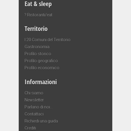
Eat & sleep
? Ristoranti/eat
Territorio
I 20 Comuni del Territorio
Gastronomia
Profilo storico
Profilo geografico
Profilo economico
Informazioni
Chi siamo
Newsletter
Parlano di noi…
Contattaci
Richiedi una guida
Crediti