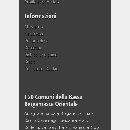
Profilo economico
Informazioni
Chi siamo
Newsletter
Parlano di noi…
Contattaci
Richiedi una guida
Crediti
Politica sui Cookie
I 20 Comuni della Bassa
Bergamasca Orientale
Antegnate
,
Barbata
,
Bolgare
,
Calcinate
,
Calcio
,
Cavernago
,
Cividate al Piano
,
Cortenuova
,
Covo
,
Fara Olivana con Sola
,