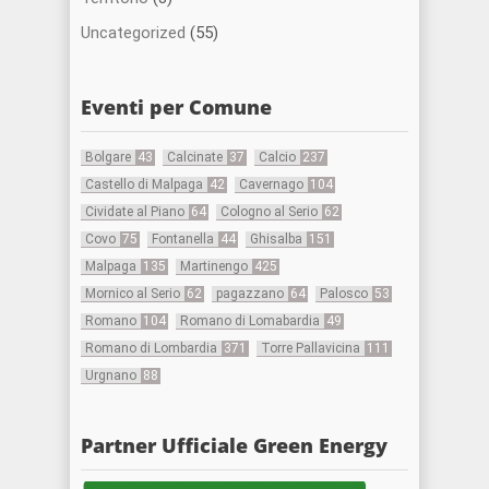
Uncategorized
(55)
Eventi per Comune
Bolgare
43
Calcinate
37
Calcio
237
Castello di Malpaga
42
Cavernago
104
Cividate al Piano
64
Cologno al Serio
62
Covo
75
Fontanella
44
Ghisalba
151
Malpaga
135
Martinengo
425
Mornico al Serio
62
pagazzano
64
Palosco
53
Romano
104
Romano di Lomabardia
49
Romano di Lombardia
371
Torre Pallavicina
111
Urgnano
88
Partner Ufficiale Green Energy