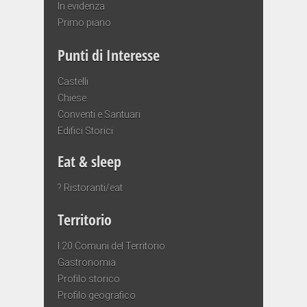
In evidenza
Primo piano
Punti di Interesse
Castelli
Chiese
Conventi e Santuari
Edifici Storici
Eat & sleep
? Ristoranti/eat
Territorio
I 20 Comuni del Territorio
Gastronomia
Profilo storico
Profilo geografico