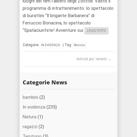
luoghi del film l’albero degli Zoccoli. Vasto il
programma di intrattenimento: lo spettacolo
di burattini “Il brigante Barbanera” di
Ferruccio Bonacina, lo spettacolo
“Spataciunfete! Avventure sui
LEGGI TUTTO
Categorie
|
Tag
IN EVIDENZA
Mornico
Post navigation
Articoli piu' recenti
→
Categorie News
bambini
(2)
In evidenza
(235)
Natura
(1)
ragazzi
(2)
Territorio
(3)