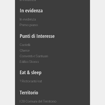
In evidenza
In evidenza
Primo piano
Punti di Interesse
Castelli
Chiese
Conventi e Santuari
Edifici Storici
Eat & sleep
? Ristoranti/eat
Territorio
I 20 Comuni del Territorio