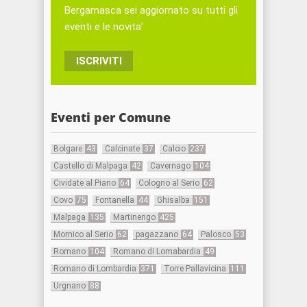
Bergamasca sei aggiornato su tutti gli
eventi e le novita'
ISCRIVITI
Eventi per Comune
Bolgare
43
Calcinate
37
Calcio
237
Castello di Malpaga
42
Cavernago
104
Cividate al Piano
64
Cologno al Serio
62
Covo
75
Fontanella
44
Ghisalba
151
Malpaga
135
Martinengo
425
Mornico al Serio
62
pagazzano
64
Palosco
53
Romano
104
Romano di Lomabardia
49
Romano di Lombardia
371
Torre Pallavicina
111
Urgnano
88