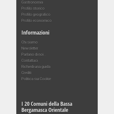
Gastronomia
Profilo storico
Profilo geografico
Profilo economico
Informazioni
Chi siamo
Newsletter
Parlano di noi…
Contattaci
Richiedi una guida
Crediti
Politica sui Cookie
I 20 Comuni della Bassa
Bergamasca Orientale