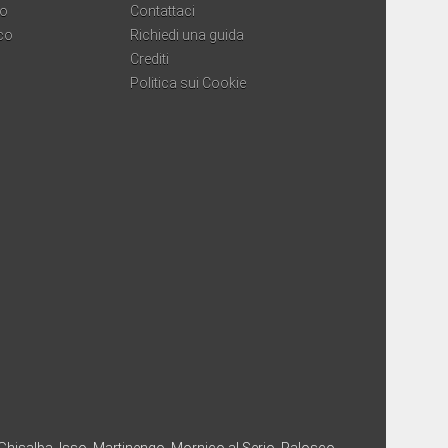
co
Contattaci
co
Richiedi una guida
Crediti
Politica sui Cookie