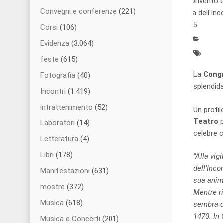
Convento d
Convegni e conferenze
(221)
Via dell'In
1/5
Corsi
(106)
Evidenza
(3.064)
feste
(615)
La
Congr
Fotografia
(40)
splendida
Incontri
(1.419)
intrattenimento
(52)
Un profil
Teatro
p
Laboratori
(14)
celebre c
Letteratura
(4)
Libri
(178)
“Alla vig
dell’Inco
Manifestazioni
(631)
sua anima
mostre
(372)
Mentre ri
Musica
(618)
sembra di
1470. In 
Musica e Concerti
(201)