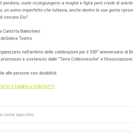
il perdono, vuole ricongiungersi a moglie e figlia però crede di averl
, un uomo imperfetto che tuttavia, anche dentro le sue gesta riprov
di
cercare Dio”
.
a Carlotta Balestrieri
i deSidera Teatro
ganizzato nell’ambito delle celebrazioni per il 550° anniversario di 
 promosso e sostenuto dalle “Terre Colleonesche” e l’Associazione 
le alle persone con disabilità.
CATO STAMPA e CONTATTI
igation
 come specchio