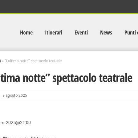
Home
Itinerari
Eventi
News
Punti 
i
»
“L’ultima notte” spettacolo teatrale
ltima notte” spettacolo teatrale
il
9 agosto 2025
bre 2025@21:00