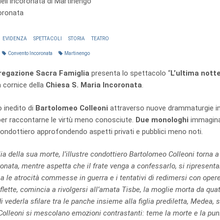
ell'Incoronata di Martinengo
coronata
EVIDENZA
SPETTACOLI
STORIA
TEATRO
Convento Incoronata
Martinengo
egazione Sacra Famiglia
presenta lo spettacolo “
L’ultima nott
 cornice della
Chiesa S. Maria Incoronata
.
o inedito di
Bartolomeo Colleoni
attraverso nuove drammaturgie 
er raccontarne le virtù meno conosciute.
Due monologhi
immagina
ondottiero approfondendo aspetti privati e pubblici meno noti.
ilia della sua morte, l’illustre condottiero Bartolomeo Colleoni torna a
ronata, mentre aspetta che il frate venga a confessarlo, si ripresenta
 le atrocità commesse in guerra e i tentativi di redimersi con opere 
flette, comincia a rivolgersi all’amata Tisbe, la moglie morta da quatt
 vederla sfilare tra le panche insieme alla figlia prediletta, Medea,
Colleoni si mescolano emozioni contrastanti: teme la morte e la pun