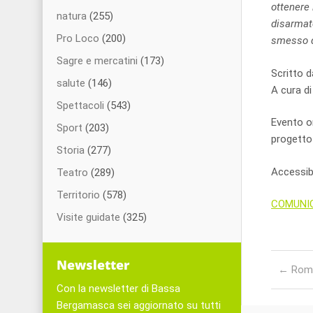
ottenere 
natura
(255)
disarmato
Pro Loco
(200)
smesso 
Sagre e mercatini
(173)
Scritto d
salute
(146)
A cura d
Spettacoli
(543)
Evento or
Sport
(203)
progetto
Storia
(277)
Accessibi
Teatro
(289)
Territorio
(578)
COMUNI
Visite guidate
(325)
Post nav
Newsletter
←
Roma
Con la newsletter di Bassa
Bergamasca sei aggiornato su tutti