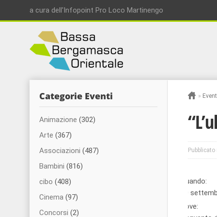
a cura dell'Infopoint Pro Loco Martinengo
Categorie Eventi
»
Event
“L’u
Animazione
(302)
Arte
(367)
Associazioni
(487)
Pubblicato 
Bambini
(816)
Quando:
cibo
(408)
30 settem
Cinema
(97)
Dove:
Concorsi
(2)