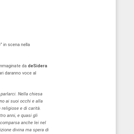
e
” in scena nella
immaginate da
deSidera
ri daranno voce al
 parlarci. Nella chiesa
no ai suoi occhi e alla
religiose e di carità.
ro anni, e quasi gli
 scomparsa anche lei nel
izione divina ma spera di