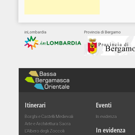
inLombardia
Provincia di Bergamo
Itinerari
Eventi
Borghi e Castelli Medievali
In evidenza
Arte e Architettura Sacra
In evidenza
L’Albero degli Zoccoli