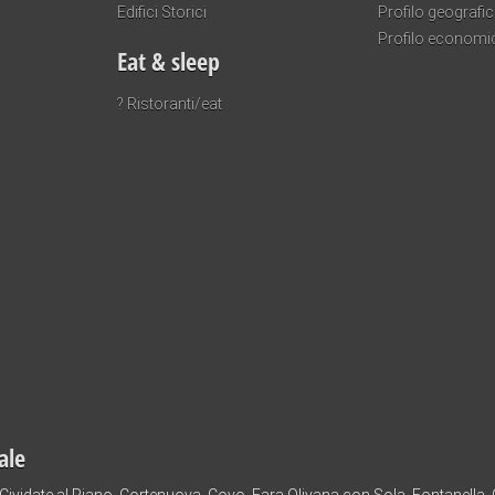
Edifici Storici
Profilo geografi
Profilo economi
Eat & sleep
? Ristoranti/eat
ale