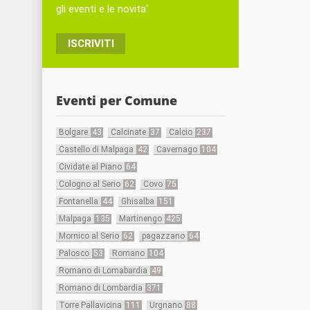
gli eventi e le novita'
ISCRIVITI
Eventi per Comune
Bolgare
43
Calcinate
37
Calcio
237
Castello di Malpaga
42
Cavernago
104
Cividate al Piano
64
Cologno al Serio
62
Covo
75
Fontanella
44
Ghisalba
151
Malpaga
135
Martinengo
425
Mornico al Serio
62
pagazzano
64
Palosco
53
Romano
104
Romano di Lomabardia
49
Romano di Lombardia
371
Torre Pallavicina
111
Urgnano
88