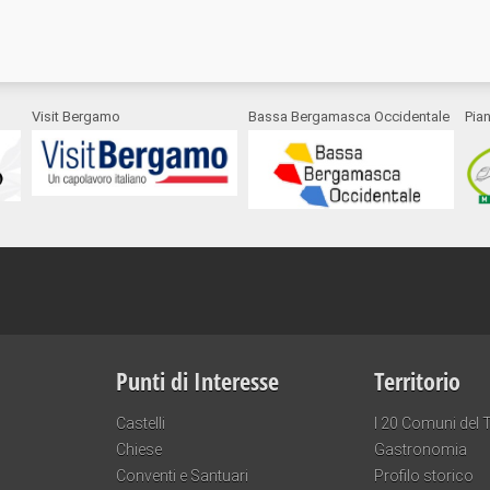
Visit Bergamo
Bassa Bergamasca Occidentale
Pia
Punti di Interesse
Territorio
Castelli
I 20 Comuni del T
Chiese
Gastronomia
Conventi e Santuari
Profilo storico