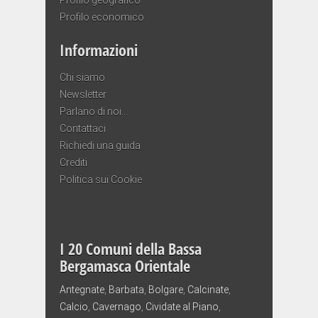
Profilo economico
Informazioni
Chi siamo
Newsletter
Parlano di noi…
Contattaci
Richiedi una guida
Crediti
Politica sui Cookie
I 20 Comuni della Bassa
Bergamasca Orientale
Antegnate
,
Barbata
,
Bolgare
,
Calcinate
,
Calcio
,
Cavernago
,
Cividate al Piano
,