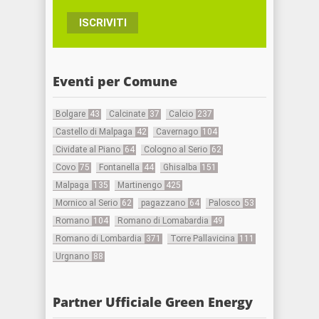
ISCRIVITI
Eventi per Comune
Bolgare
43
Calcinate
37
Calcio
237
Castello di Malpaga
42
Cavernago
104
Cividate al Piano
64
Cologno al Serio
62
Covo
75
Fontanella
44
Ghisalba
151
Malpaga
135
Martinengo
425
Mornico al Serio
62
pagazzano
64
Palosco
53
Romano
104
Romano di Lomabardia
49
Romano di Lombardia
371
Torre Pallavicina
111
Urgnano
88
Partner Ufficiale Green Energy