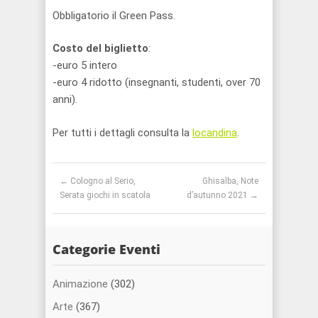
Obbligatorio il Green Pass.
Costo del biglietto
:
-euro 5 intero
-euro 4 ridotto (insegnanti, studenti, over 70
anni).
Per tutti i dettagli consulta la
locandina
.
Post navigation
←
Cologno al Serio,
Ghisalba, Note
Serata giochi in scatola
d’autunno 2021
→
Categorie Eventi
Animazione
(302)
Arte
(367)