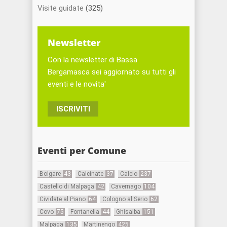
Visite guidate
(325)
Newsletter
Con la newsletter di Bassa
Bergamasca sei aggiornato su tutti gli
eventi e le novita'
ISCRIVITI
Eventi per Comune
Bolgare
43
Calcinate
37
Calcio
237
Castello di Malpaga
42
Cavernago
104
Cividate al Piano
64
Cologno al Serio
62
Covo
75
Fontanella
44
Ghisalba
151
Malpaga
135
Martinengo
425