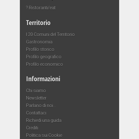
? Ristoranti/eat
Territorio
I 20 Comuni del Territorio
Gastronomia
Profilo storico
Profilo geografico
Profilo economico
Informazioni
Chi siamo
Newsletter
Parlano di noi…
Contattaci
Richiedi una guida
Crediti
Politica sui Cookie