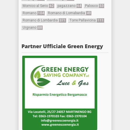
Mornico al Serio
62
pagazzano
64
Palosco
53
Romano
104
Romano di Lomabardia
49
Romano di Lombardia
371
Torre Pallavicina
111
Urgnano
88
Partner Ufficiale Green Energy