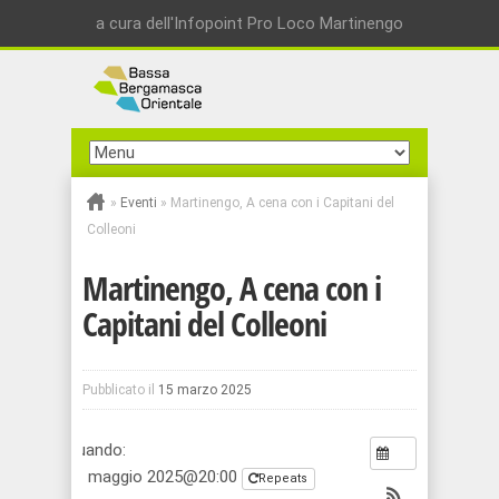
a cura dell'Infopoint Pro Loco Martinengo
»
Eventi
»
Martinengo, A cena con i Capitani del
Colleoni
Martinengo, A cena con i
Capitani del Colleoni
Pubblicato il
15 marzo 2025
Quando:
31 maggio 2025@20:00
Repeats