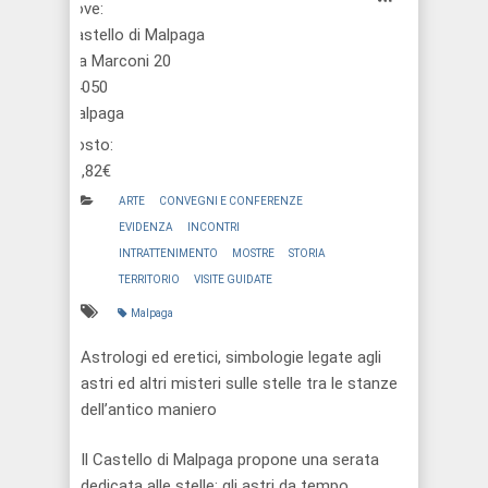
Dove:
Castello di Malpaga
Via Marconi 20
24050
Malpaga
Costo:
16,82€
ARTE
CONVEGNI E CONFERENZE
EVIDENZA
INCONTRI
INTRATTENIMENTO
MOSTRE
STORIA
TERRITORIO
VISITE GUIDATE
Malpaga
Astrologi ed eretici, simbologie legate agli
astri ed altri misteri sulle stelle tra le stanze
dell’antico maniero
Il Castello di Malpaga propone una serata
dedicata alle stelle: gli astri da tempo