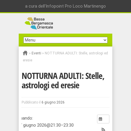
a cura dell'Infopoint Pro Loco Martinengo
»
Eventi
»
NOTTURNA ADULTI: Stelle, astrologi ed
eresie
NOTTURNA ADULTI: Stelle,
astrologi ed eresie
Pubblicato il
6 giugno 2026
Quando:
27 giugno 2026@21:30–23:30