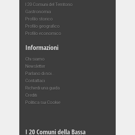
I 20 Comuni del Territorio
Gastronomia
Profilo storico
Profilo geografico
Profilo economico
Informazioni
Chi siamo
Newsletter
Parlano di noi…
Contattaci
Richiedi una guida
Crediti
Politica sui Cookie
I 20 Comuni della Bassa