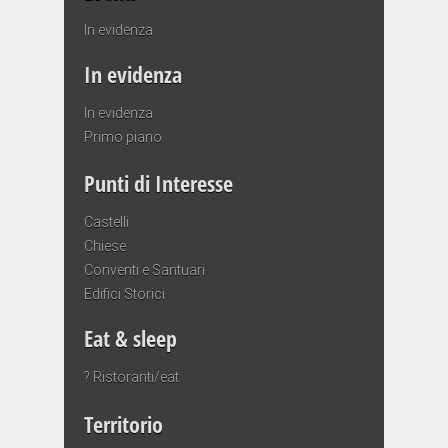
In evidenza
In evidenza
In evidenza
Primo piano
Punti di Interesse
Castelli
Chiese
Conventi e Santuari
Edifici Storici
Eat & sleep
? Ristoranti/eat
Territorio