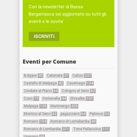
Con la newsletter di Bassa
Bergamasca sei aggiornato su tutti gli
eventi e le novita'
ISCRIVITI
Eventi per Comune
Bolgare
43
Calcinate
37
Calcio
237
Castello di Malpaga
42
Cavernago
104
Cividate al Piano
64
Cologno al Serio
62
Covo
75
Fontanella
44
Ghisalba
151
Malpaga
135
Martinengo
425
Mornico al Serio
62
pagazzano
64
Palosco
53
Romano
104
Romano di Lomabardia
49
Romano di Lombardia
371
Torre Pallavicina
111
Urgnano
88