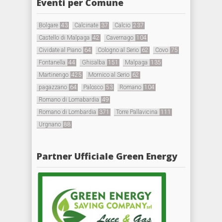
Eventi per Comune
Bolgare
43
Calcinate
37
Calcio
237
Castello di Malpaga
42
Cavernago
104
Cividate al Piano
64
Cologno al Serio
62
Covo
75
Fontanella
44
Ghisalba
151
Malpaga
135
Martinengo
425
Mornico al Serio
62
pagazzano
64
Palosco
53
Romano
104
Romano di Lomabardia
49
Romano di Lombardia
371
Torre Pallavicina
111
Urgnano
88
Partner Ufficiale Green Energy