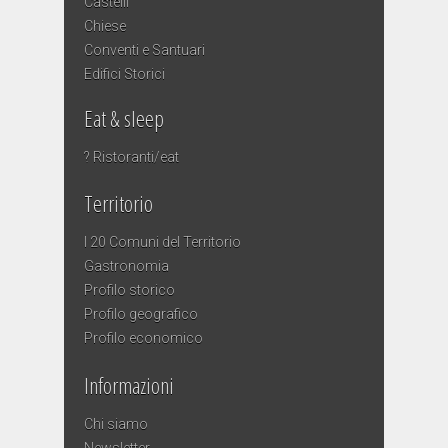
Castelli
Chiese
Conventi e Santuari
Edifici Storici
Eat & sleep
? Ristoranti/eat
Territorio
I 20 Comuni del Territorio
Gastronomia
Profilo storico
Profilo geografico
Profilo economico
Informazioni
Chi siamo
Newsletter