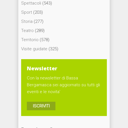
Spettacoli
(543)
Sport
(203)
Storia
(277)
Teatro
(289)
Territorio
(578)
Visite guidate
(325)
Newsletter
Con la newsletter di Bassa
Bergamasca sei aggiornato su tutti gli
eventi e le novita'
ISCRIVITI