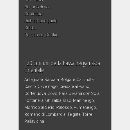
Parlano di noi…
Contattaci
Richiedi una guida
Crediti
Politica sui Cookie
I 20 Comuni della Bassa Bergamasca
Orientale
Antegnate
,
Barbata
,
Bolgare
,
Calcinate
,
Calcio
,
Cavernago
,
Cividate al Piano
,
Cortenuova
,
Covo
,
Fara Olivana con Sola
,
Fontanella
,
Ghisalba
,
Isso
,
Martinengo
,
Mornico al Serio
,
Palosco
,
Pumenengo
,
Romano di Lombardia
,
Telgate
,
Torre
Pallavicina