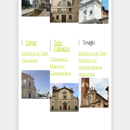
Telgate
Torre
Treviglio
Pallavicina
Chiesa di San
Basilica di San
Chiesa S.
Giovanni
Martino e
Maria in
Santa Maria
Campagna
Assunta