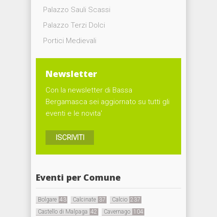
Palazzo Sauli Scassi
Palazzo Terzi Dolci
Portici Medievali
Newsletter
Con la newsletter di Bassa
Bergamasca sei aggiornato su tutti gli
eventi e le novita'
ISCRIVITI
Eventi per Comune
Bolgare
43
Calcinate
37
Calcio
237
Castello di Malpaga
42
Cavernago
104