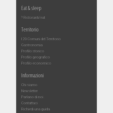
Eat & sleep
? Ristoranti/eat
Territorio
I 20 Comuni del Territorio
Gastronomia
Profilo storico
Profilo geografico
Profilo economico
Informazioni
Chi siamo
Newsletter
Parlano di noi…
Contattaci
Richiedi una guida