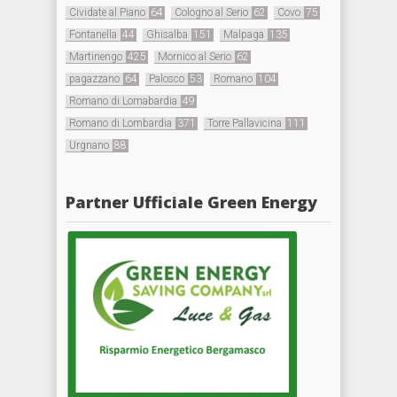
Cividate al Piano
64
Cologno al Serio
62
Covo
75
Fontanella
44
Ghisalba
151
Malpaga
135
Martinengo
425
Mornico al Serio
62
pagazzano
64
Palosco
53
Romano
104
Romano di Lomabardia
49
Romano di Lombardia
371
Torre Pallavicina
111
Urgnano
88
Partner Ufficiale Green Energy