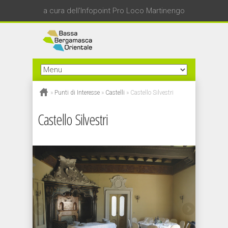
a cura dell'Infopoint Pro Loco Martinengo
»
Punti di Interesse
»
Castelli
»
Castello Silvestri
Castello Silvestri