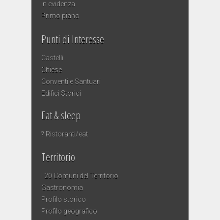
In evidenza
Primo piano
Punti di Interesse
Castelli
Chiese
Conventi e Santuari
Edifici Storici
Eat & sleep
? Ristoranti/eat
Territorio
I 20 Comuni del Territorio
Gastronomia
Profilo storico
Profilo geografico