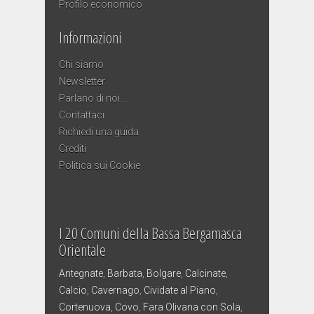
Profilo economico
Informazioni
Chi siamo
Newsletter
Parlano di noi…
Contattaci
Richiedi una guida
Crediti
Politica sui Cookie
I 20 Comuni della Bassa Bergamasca
Orientale
Antegnate
,
Barbata
,
Bolgare
,
Calcinate
,
Calcio
,
Cavernago
,
Cividate al Piano
,
Cortenuova
,
Covo
,
Fara Olivana con Sola
,