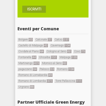
ISCRIVITI
Eventi per Comune
Bolgare
43
Calcinate
37
Calcio
237
Castello di Malpaga
42
Cavernago
104
Cividate al Piano
64
Cologno al Serio
62
Covo
75
Fontanella
44
Ghisalba
151
Malpaga
135
Martinengo
425
Mornico al Serio
62
pagazzano
64
Palosco
53
Romano
104
Romano di Lomabardia
49
Romano di Lombardia
371
Torre Pallavicina
111
Urgnano
88
Partner Ufficiale Green Energy