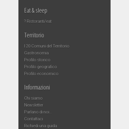
Eat & sleep
? Ristoranti/eat
Territorio
I 20 Comuni del Territorio
Gastronomia
Profilo storico
Profilo geografico
Profilo economico
Informazioni
Chi siamo
Newsletter
Parlano di noi…
Contattaci
Richiedi una guida