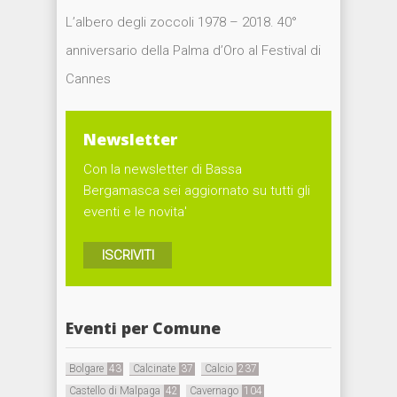
L’albero degli zoccoli 1978 – 2018. 40°
anniversario della Palma d’Oro al Festival di
Cannes
Newsletter
Con la newsletter di Bassa
Bergamasca sei aggiornato su tutti gli
eventi e le novita'
ISCRIVITI
Eventi per Comune
Bolgare
43
Calcinate
37
Calcio
237
Castello di Malpaga
42
Cavernago
104