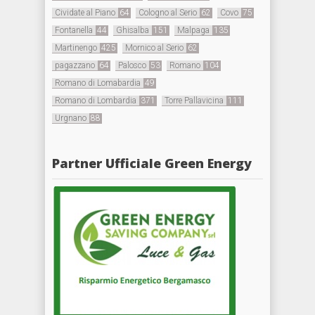
Cividate al Piano
64
Cologno al Serio
62
Covo
75
Fontanella
44
Ghisalba
151
Malpaga
135
Martinengo
425
Mornico al Serio
62
pagazzano
64
Palosco
53
Romano
104
Romano di Lomabardia
49
Romano di Lombardia
371
Torre Pallavicina
111
Urgnano
88
Partner Ufficiale Green Energy